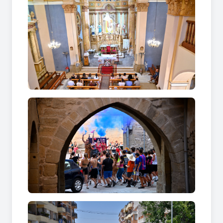
viva l'essència històrica a La Fatarella.
El recorregut pel programa festiu de La
Fatarella
L'agenda festiva que dissenya anualment
l'Ajuntament de La Fatarella i les seues entitats
veïnals ofereix moments inoblidables adaptats
per a tothom. Tot comença el divendres amb el
pregó oficial, l'emocionant proclamació de la
Pubilla, les havaneres tradicionals i el jovent
esperant amb moltes ganes la seua gran nit
musical.
Però, quines sorpreses s'organitzen
durant els dies següents a La Fatarella
per mantenir viva la flama de la