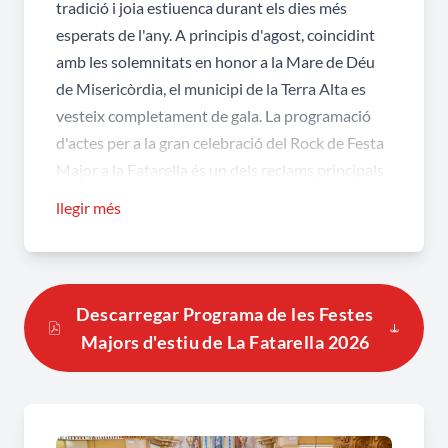
tradició i joia estiuenca durant els dies més
esperats de l'any. A principis d'agost, coincidint
amb les solemnitats en honor a la Mare de Déu
de Misericòrdia, el municipi de la Terra Alta es
vesteix completament de gala. La programació
d'actes per a la gran celebració del Rock de Festa
Major a la Fatarella és un dels reclams principals
per a la joventut, però el catàleg d'activitats
llegir més
abraça des de les litúrgies centenàries fins a la
gresca més lluent dels carrers.
Sabies quins són els elements d'interès
Descarregar Programa de les Festes
cultural més destacats de la setmana a
Majors d'estiu de La Fatarella 2026
La Fatarella?
El moment àlgid tradicional arriba sens dubte
quan els Majorals dansen la històrica jota a la
plaça, un ball emblemàtic que manté plenament