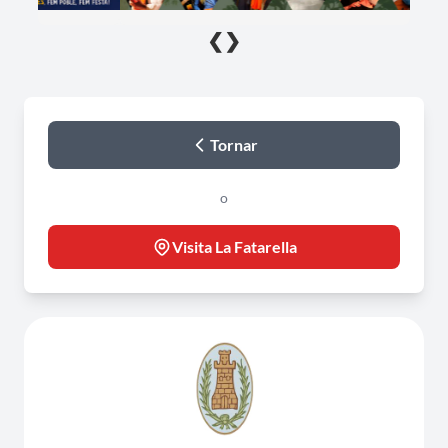
❮
❯
Tornar
o
Visita La Fatarella