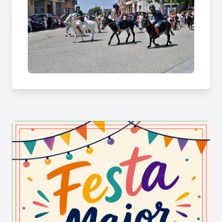
tradició?
En son moltes! Els balls omplen de gent les places
durant el dia i els quintos i quintes agafen el
relleu de matinada amb una enèrgica xaranga, la
popular i divertida "corrida" de rucs i la
tradicional plega per tots els carrers de La
Fatarella. L'esforç col·lectiu dels veïns manté
l'esperit obert i orgullós d'aquesta comarca.
Aquest programa esdevé un imant anual tant per
als fills de la vila com per als molts visitants que
s'apropen a La Fatarella de forma massiva.
A banda de la gresca nocturna, et demanaràs com
es clou aquesta setmana tan intensa a La
Fatarella per als diferents col·lectius de la
població. Els darrers dies de la celebració es
dediquen exclusivament a les activitats