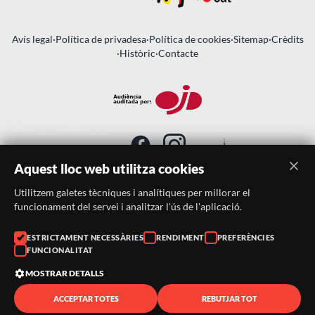
Avís legal
·
Política de privadesa
·
Política de cookies
·
Sitemap
·
Crèdits
·
Històric
·
Contacte
Aquest lloc web utilitza cookies
Utilitzem galetes tècniques i analítiques per millorar el
SUBSCRIU-TE AL BUTLLETÍ
funcionament del servei i analitzar l'ús de l'aplicació.
Telèfon:
938046359
ESTRICTAMENT NECESSÀRIES
RENDIMENT
PREFERÈNCIES
FUNCIONALITAT
Correu:
festacatalunya@festacatalunya.cat
MOSTRAR DETALLS
ACCEPTAR TOTES
REBUTJAR TOT
© 2026 ·
FestaCatalunya
— Tots els drets reservats · Web