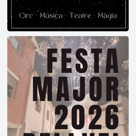
darrer 30 anys, han arrelat fort entre els caleros i
caleres.
Revetlles musicals, aperitius populars, activitats
esportives i exposicions, conflueixen durant els
dies de festa en els que les tardes mantenen viva
una de les tradicions més antigues de la festa, el
Ball a la plaça i el sorteig de la darrera coca.
En canvi n’hi ha d’altres que s’han perdut, tot i
que s’han recuperat ocasionalment com el Ball de
la Candela, dansa reflectida per Joan Amades en
el Costumari Català, que protagonitzaven els
fadrins i fadrines en sortir de missa a la Plaça de
l’Església el dia de la Festa Major, que finalitzava
encenent amb ciris les faldilles de la majorala.