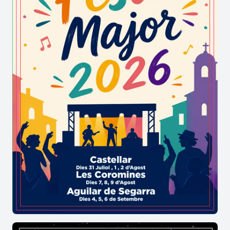
durant la Processó. Fins a primers dels anys 80,
era responsabilitat limitada dels nois que havien
complit del servei militar durant l’any.
Actualment repartida entre els “quintos”, nois i
noies que durant l’any compleixen els 18 anys, i
que a més de portar la Mare de Déu, es
converteixen, junt a les pubilles, en protagonistes
de la festa.
La tradició però de La Candelera no es limita al
sentiment religiós, sinó que es desplega en
qualsevol dels camps de la societat calera, essent
la gastronomia, una de les parts més destacades,
bàsicament amb els dolços més autòctons, els
pastissets i els “corassons”, acompanyament de
qualsevol taula ben parada.