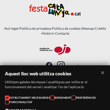
Avís legal
·
Política de privadesa
·
Política de cookies
·
Sitemap
·
Crèdits
·
Històric
·
Contacte
Aquest lloc web utilitza cookies
Utilitzem galetes tècniques i analítiques per millorar el
SUBSCRIU-TE AL BUTLLETÍ
funcionament del servei i analitzar l'ús de l'aplicació.
Telèfon:
938046359
ESTRICTAMENT NECESSÀRIES
RENDIMENT
PREFERÈNCIES
FUNCIONALITAT
Correu:
festacatalunya@festacatalunya.cat