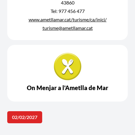
43860
Tel: 977 456 477
www.ametllamar.cat/turisme/ca/inici/
turisme@ametllamar.cat
On Menjar a l'Ametlla de Mar
02/02/2027