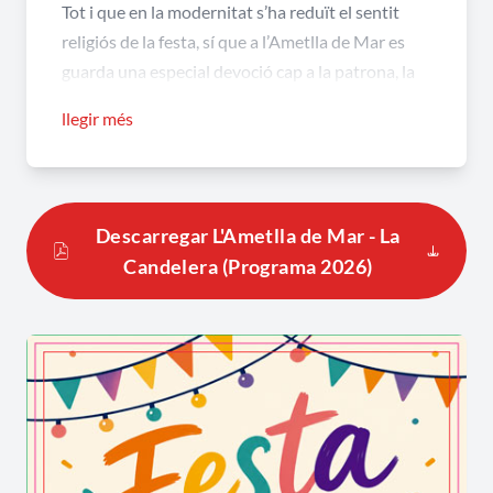
Tot i que en la modernitat s’ha reduït el sentit
religiós de la festa, sí que a l’Ametlla de Mar es
guarda una especial devoció cap a la patrona, la
qual dóna sentit a la Processó que en el seu
llegir més
honor se celebra el vespre de cada 2 de febrer on
els caleros li reten homenatge pels principals
carrers de la vila, amb un ciri (atxa) encès a la mà.
Descarregar L'Ametlla de Mar - La
La solemnitat de la processó, la qual té el seu
Candelera (Programa 2026)
punt àlgid quan aquesta arriba al port, rep
tradicionalment la presència de molts visitants i
curiosos vinguts de les comarques properes i
d’altres punts de Catalunya.
Les tradicions evolucionen però el sentit és el
mateix. Això és el que ha passat amb els mossos i
mosses encarregats de portar La Candelera