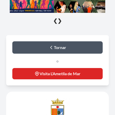
❮
❯
Tornar
o
Visita L'Ametlla de Mar