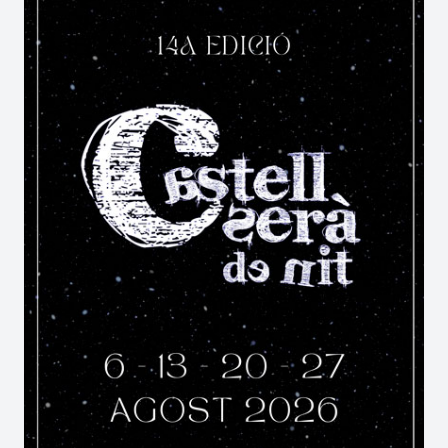
La cultura popular s’hi veu representada al llarg
dels dies de festa amb la musica de Xarangues i la
presència estimadíssima dels Capgrossos
(nanos), alguns convertits en veritables
personatges de la imaginària popular. Gegants
lligats a la història com el Sant Jordi i el Drac, amb
els Pere i La Candelera, parella de gegants amb el
nom dels patrons locals, encapçalen les
cercaviles, tot i que la que més llueix es la de
l’Ofrena floral a la Patrona, el mateix 2 de febrer.
El dia de la Dona, on les dones tenen el simbòlic
privilegi de governar la població, i el dia de la
Gent Gran, en el que tots els jubilats
comparteixen un dinar de germanor, són d’altres
de les tradicions, que tot i haver sorgit en els