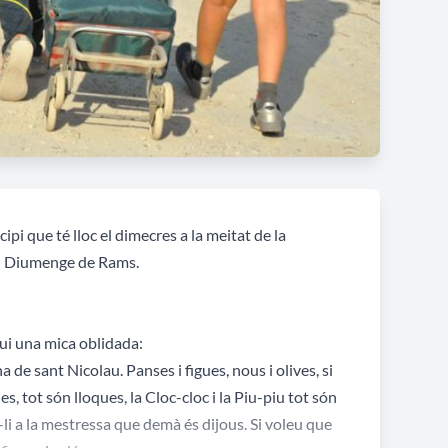
ipi que té lloc el dimecres a la meitat de la
al Diumenge de Rams.
gui una mica oblidada:
de sant Nicolau. Panses i figues, nous i olives, si
s, tot són lloques, la Cloc-cloc i la Piu-piu tot són
li a la mestressa que demà és dijous. Si voleu que