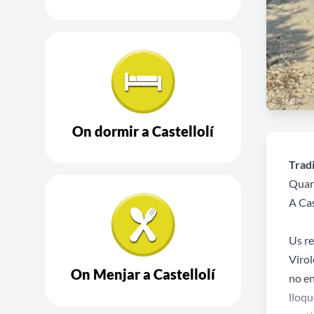
On dormir a Castellolí
Tradi
Quar
A Cas
Us re
Virol
On Menjar a Castellolí
no en
lloqu