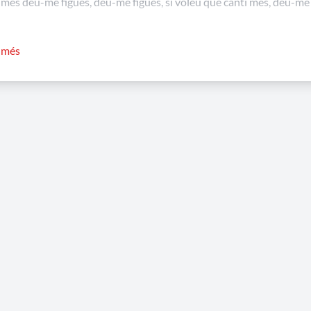
 més deu-me figues, deu-me figues, si voleu que canti més, deu-me f
ta celebració en altres llocs de Catalunya, també es cantava per Sa
r més
, depenent de la comarca podia variar la lletra. La capta consistia en
galetes …) per les cases del poble a canvi de cantar la cançó. Actu
trell…