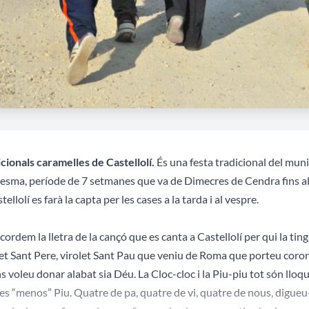
cionals caramelles de Castellolí.
És una festa tradicional del munic
esma, període de 7 setmanes que va de Dimecres de Cendra fins 
tellolí es farà la capta per les cases a la tarda i al vespre.
cordem la lletra de la cançó que es canta a Castellolí per qui la tin
et Sant Pere, virolet Sant Pau que veniu de Roma que porteu corona 
s voleu donar alabat sia Déu. La Cloc-cloc i la Piu-piu tot són lloque
es “menos” Piu. Quatre de pa, quatre de vi, quatre de nous, digueu-