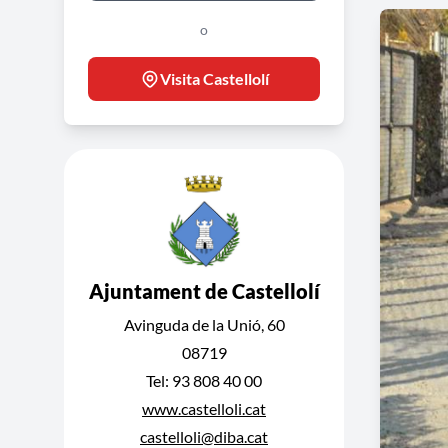
o
Visita Castellolí
Ajuntament de Castellolí
Avinguda de la Unió, 60
08719
Tel: 93 808 40 00
www.castelloli.cat
castelloli@diba.cat