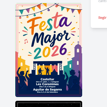
canti
Aques
llegi
cançó
ous, 
Ullas