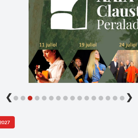
❮
❯
2027