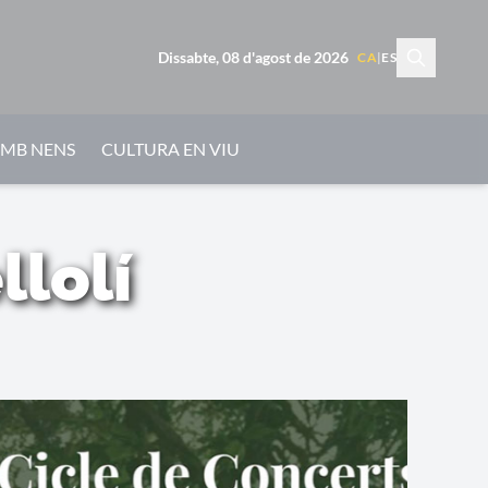
Dissabte, 08 d'agost de 2026
CA
|
ES
AMB NENS
CULTURA EN VIU
llolí