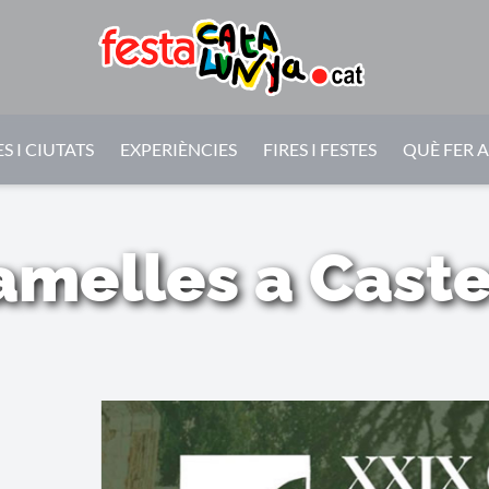
S I CIUTATS
EXPERIÈNCIES
FIRES I FESTES
QUÈ FER 
melles a Caste