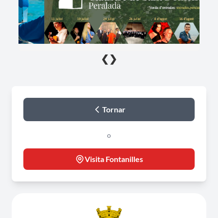
❮
❯
Tornar
o
Visita Fontanilles