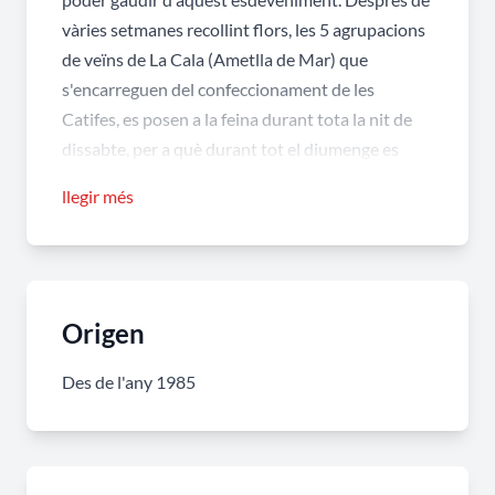
vàries setmanes recollint flors, les 5 agrupacions
de veïns de La Cala (Ametlla de Mar) que
s'encarreguen del confeccionament de les
Catifes, es posen a la feina durant tota la nit de
dissabte, per a què durant tot el diumenge es
puguin visitar. És tradició que cap a les 7 de la
llegir més
tarda, quan se celebra la processó de Corpus, els
nens i nenes que aquest any han fet la Primera
Comunió passin per sobre les catifes.
Origen
Des de l'any 1985