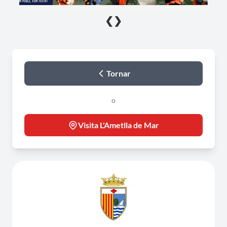
❮
❯
Tornar
o
Visita L'Ametlla de Mar