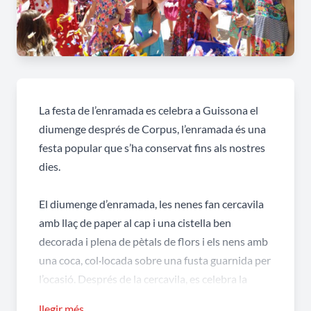
La festa de l’enramada es celebra a Guissona el
diumenge després de Corpus, l’enramada és una
festa popular que s’ha conservat fins als nostres
dies.
El diumenge d’enramada, les nenes fan cercavila
amb llaç de paper al cap i una cistella ben
decorada i plena de pètals de flors i els nens amb
una coca, col·locada sobre una fusta guarnida per
l’ocasió. Després de la cercavila, es celebra la
missa solemne i la tradicional enramada a les
llegir més