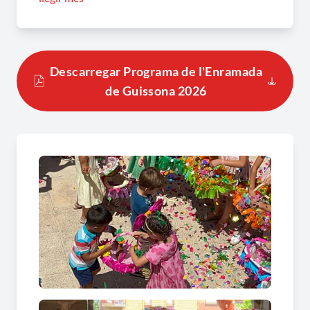
fonts del poble, en la que es llencen pètals i
papers de colors a la Verge de la Salut, a
continuació es reparteix la coca entre tots els
participants a la festa, a la plaça Vell-Plà,
Descarregar Programa de l'Enramada
acompanyant-la d’una ballada de sardanes.
de Guissona 2026