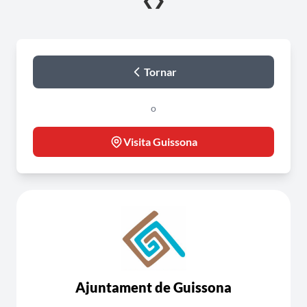
❮
❯
Tornar
o
Visita Guissona
Ajuntament de Guissona