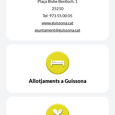
Plaça Bisbe Benlloch, 1
25210
Tel: 973 55 00 05
www.guissona.cat
ajuntament@guissona.cat
Allotjaments a Guissona