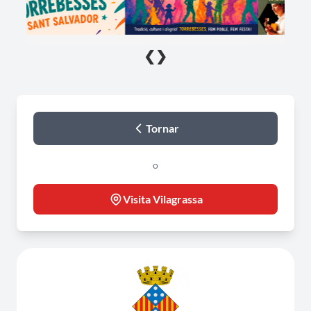
❮
❯
Tornar
o
Visita Vilagrassa