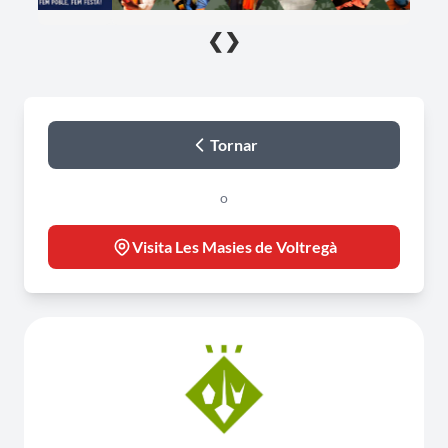
❮
❯
Tornar
o
Visita Les Masies de Voltregà