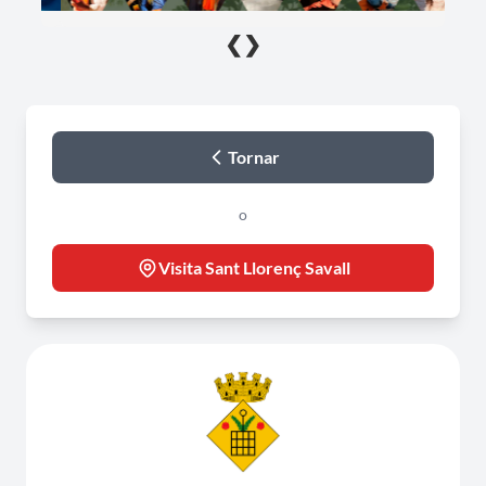
❮
❯
Tornar
o
Visita Sant Llorenç Savall