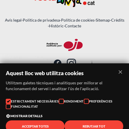
Avís legal
·
Política de privadesa
·
Política de cookies
·
Sitemap
·
Crèdits
·
Històric
·
Contacte
Aquest lloc web utilitza cookies
Utilitzem galetes tècniques i analítiques per millorar el
SUBSCRIU-TE AL BUTLLETÍ
funcionament del servei i analitzar l'ús de l'aplicació.
ESTRICTAMENT NECESSÀRIES
RENDIMENT
PREFERÈNCIES
Telèfon:
938046359
FUNCIONALITAT
Correu:
festacatalunya@festacatalunya.cat
MOSTRAR DETALLS
ACCEPTAR TOTES
REBUTJAR TOT
© 2026 ·
FestaCatalunya
— Tots els drets reservats · Web