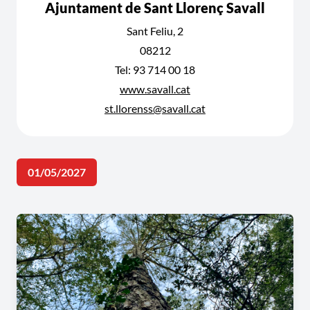
Ajuntament de Sant Llorenç Savall
Sant Feliu, 2
08212
Tel: 93 714 00 18
www.savall.cat
st.llorenss@savall.cat
01/05/2027