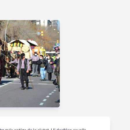
bs
més antiga de la ciutat. Hi desfilen cavalls,