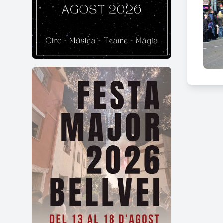
Al ll
del c