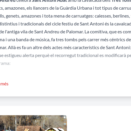
s, amazones, els llancers de la Guàrdia Urbana i tot tipus de carru
ls, genets, amazones i tota mena de carruatges: calesses, berlines, t
istintius i tradicionals del cicle festiu de Sant Antoni és la cavalca
 de l'antiga vila de Sant Andreu de Palomar. La comitiva, que es co
a i una banda de música, fa tres tombs pels carrer més céntrics del
ar. Allà es fa un altre dels actes més característics de Sant Anton
ue estigueu alerta perquè el recorregut tradicional es modificarà p
rama:
valcada comença a les 11.45 h però les activitats començaran abans
r més
 i Coats els Urban Sketchers Barcelona i la concentració de les carr
ls davant de l’església de Sant Andreu.
ny el recorregut transcorre pels carrers de Sant Adrià, Segre, Torras
orras i Bages, carrers del Segre i Virgili, rambña de l’Onze de Setem
 entre el carrers Gran de Sant Andreu i Concepció Arenal.