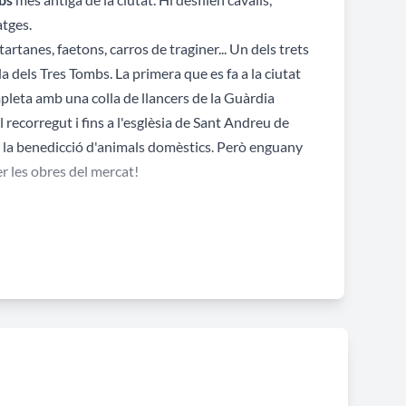
atges.
artanes, faetons, carros de traginer... Un dels trets
da dels Tres Tombs. La primera que es fa a la ciutat
mpleta amb una colla de llancers de la Guàrdia
 recorregut i fins a l'esglèsia de Sant Andreu de
i: la benedicció d'animals domèstics. Però enguany
er les obres del mercat!
. Des de les 10.00 h es trobaran al Recinte de la
osses. A les 12.00 h es farà la benedicció dels
 i Bages (fins el carrer de Valentí Iglesias, tornada
bre i passeig de Fabra i Puig. Els Tres Tombs es