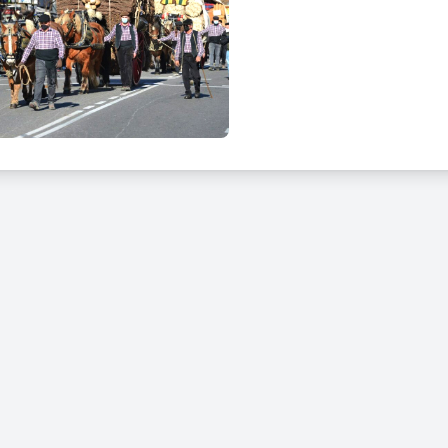
arg del recorregut hi haurà dos espais reservats per a persones amb 
arrer de Neopàtria i l’altre al passeig de Torras i Bages a l’alçada de