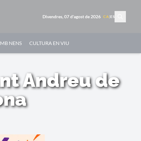
Divendres, 07 d'agost de 2026
CA
|
ES
AMB NENS
CULTURA EN VIU
ant Andreu de
ona