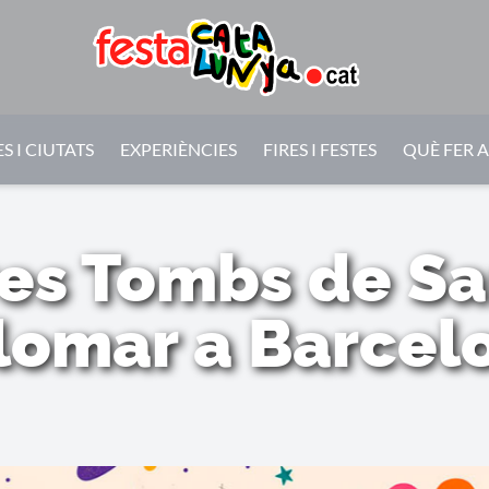
S I CIUTATS
EXPERIÈNCIES
FIRES I FESTES
QUÈ FER 
res Tombs de S
lomar a Barcel