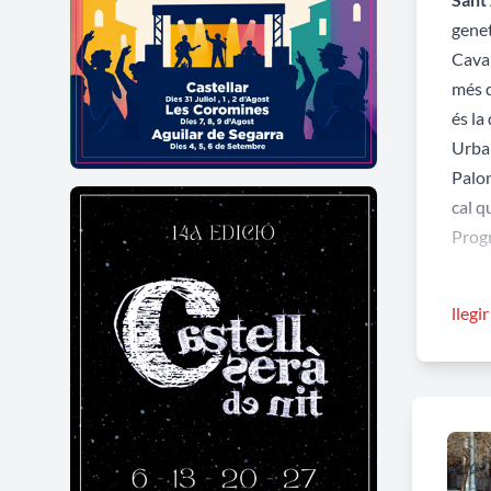
genet
Caval
més d
és la
Urban
Palom
cal q
Prog
La ca
llegi
Fabra
anima
Engua
per T
faran