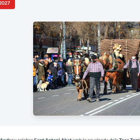
2027
 Andreu
celebra
Sant Antoni Abat
amb la cavalcada dels
Tres Tom