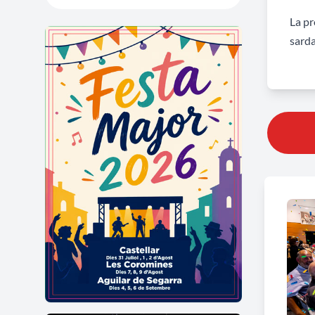
La pr
sarda