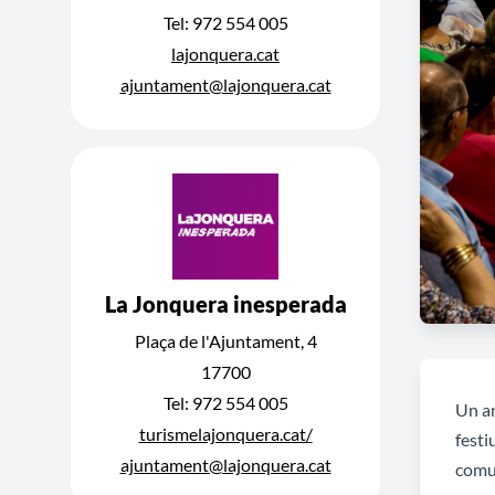
Tel: 972 554 005
lajonquera.cat
ajuntament@lajonquera.cat
La Jonquera inesperada
Plaça de l'Ajuntament, 4
17700
Tel: 972 554 005
Un an
turismelajonquera.cat/
festi
ajuntament@lajonquera.cat
comun