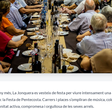
y més, La Jonquera es vesteix de festa per viure intensament una 
u: la Festa de Pentecosta. Carrers i places s’ompliran de música, co
itat activa, compromesa i orgullosa de les seves arrels.