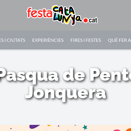
S I CIUTATS
EXPERIÈNCIES
FIRES I FESTES
QUÈ FER 
Pasqua de Pent
Jonquera