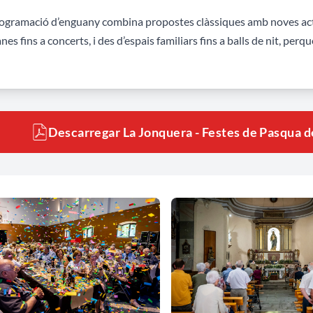
ogramació d’enguany combina propostes clàssiques amb noves activ
nes fins a concerts, i des d’espais familiars fins a balls de nit, perq
Descarregar La Jonquera - Festes de Pasqua 