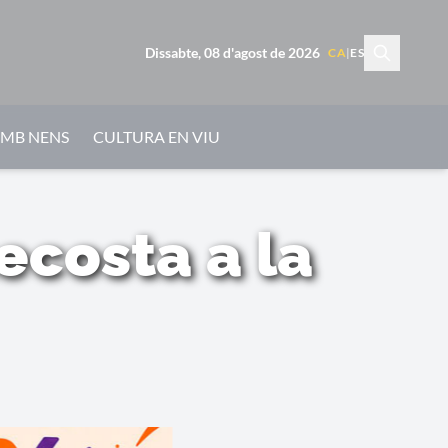
Dissabte, 08 d'agost de 2026
CA
|
ES
AMB NENS
CULTURA EN VIU
ecosta a la