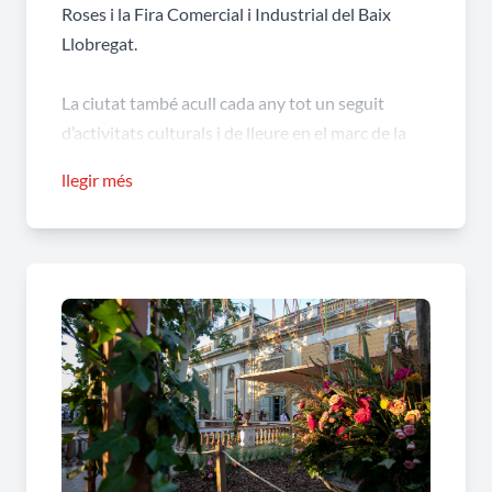
Roses i la Fira Comercial i Industrial del Baix
Llobregat.
La ciutat també acull cada any tot un seguit
d’activitats culturals i de lleure en el marc de la
programació general de les festes, amb un
llegir més
contingut molt divers, (Mostra d’Activitats i
Folklore Tradicional i Popular, Festival Flamenc
Ciutat de les Roses, Trobada de Puntaires), però
totes elles amb un objectiu comú: la promoció de
la rosa com a signe d’identitat de la ciutat.
L’Exposició Nacional de Roses és un dels actes
culturals més importants de l’any i un dels
esdeveniments més emblemàtics de la ciutat. La
mostra s’instal·la al Palau Falguera, on es poden
veure i olorar més de 10.000 roses (entre roses