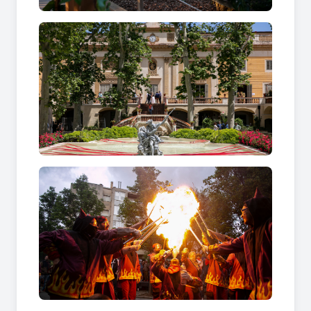
d’hivernacle, roses de jardí i rosers en flor) de
més de 250 varietats diferents. Com ja és
habitual, hi ha roses procedents de diferents
punts de Catalunya, Espanya, Europa i de la resta
del món.
Més informació