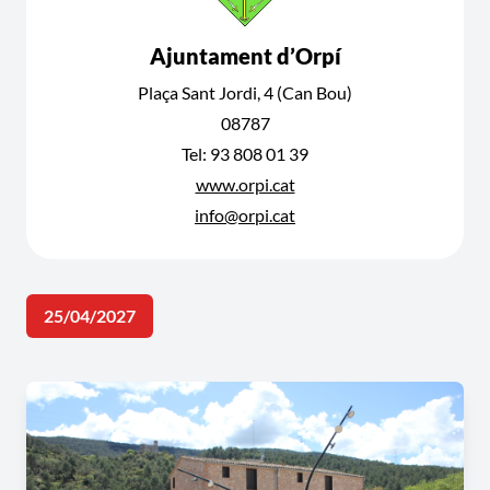
Ajuntament d’Orpí
Plaça Sant Jordi, 4 (Can Bou)
08787
Tel: 93 808 01 39
www.orpi.cat
info@orpi.cat
25/04/2027