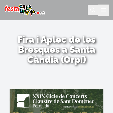
Fira i Aplec de les
Bresques a Santa
Càndia (Orpí)