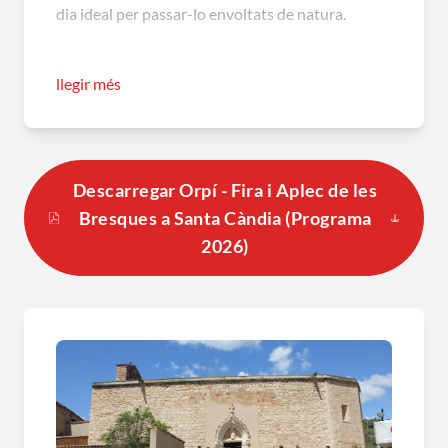
dia ideal per passar-lo envoltats de natura.
Des de l'any 2016 també se celebra la
Fira de les
llegir més
Bresques,
on podem trobar productors de mel,
jardineries especialitzades en flors mel·líferes,
apiteràpia i cosmètica amb mel, degustació de
diferents tipus de mel, tallers d'ornitologia...
Descarregar Orpí - Fira i Aplec de les
Bresques a Santa Càndia (Programa
2026)