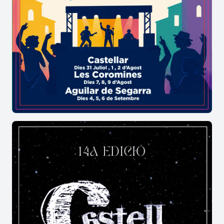
16.00 a 19.30 h | Casal Cultural
Tarda de Videojocs
Diumenge 21 de desembre
18.00 h | Casal Cultural
Concert de Nadal (gratuït)
Divendres 26 de desembre
17.00 a 20.30 h | Casal Cultural
"La Fàbrica de les Joguines" amb el Camarlenc
Dissabte 27 de desembre
17.00 h | Casal Cultural
Trivial Infantil i Cinema Nadalenc "Solo en Casa"
(gratuït)
Dimecres 31 de desembre
23.30 h | Casal Cultural
Festa de Cap d'Any (>18 anys: 25 €; 10-17 anys:
10 €)