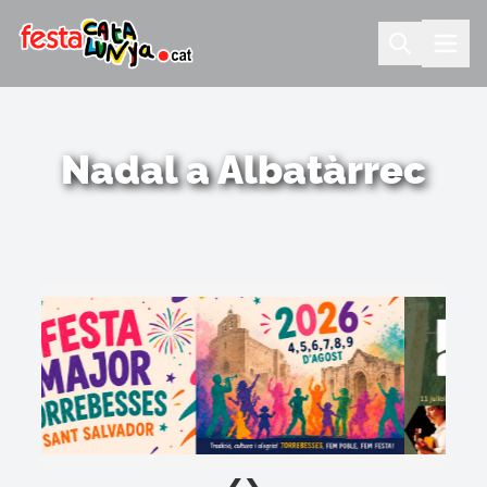
Nadal a Albatàrrec