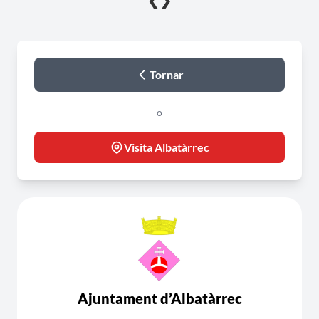
❮
❯
Tornar
o
Visita Albatàrrec
Ajuntament d’Albatàrrec