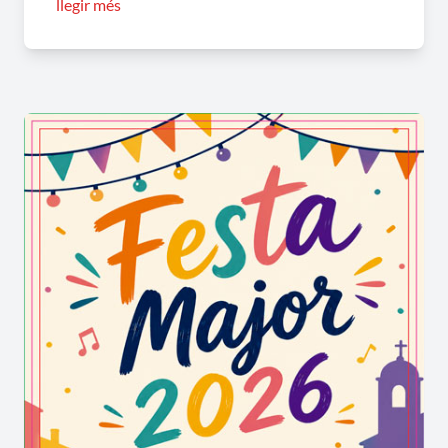
llegir més
socis ZEA: 25 €)
Divendres 12 de desembre
18.00 a 19.00 h | Pavelló esportiu
Zeadance per la Marató de 3CAT
Dissabte 13 de desembre
17.00 i 19.30 h | Casal Cultural
Doble sessió cinema "Zootropolis 2" i
"Perseguido" (preu: 5 €)
Diumenge 14 de desembre
18.00 h | Casal Cultural
Escala en HI-FI per la Marató (preu: 3 €)
Divendres 19 de desembre
16.00 h | Casal Cultural
Festa de Nadal de la Llar d'Infants
Dissabte 20 de desembre
10.00 h | Plaça Sant Salvador
Acte d'inauguració de l'Ajuntament nou