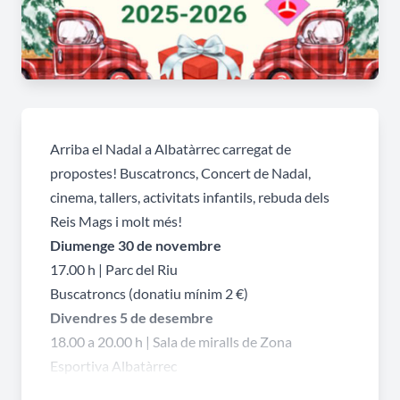
Arriba el Nadal a Albatàrrec carregat de
propostes! Buscatroncs, Concert de Nadal,
cinema, tallers, activitats infantils, rebuda dels
Reis Mags i molt més!
Diumenge 30 de novembre
17.00 h | Parc del Riu
Buscatroncs (donatiu mínim 2 €)
Divendres 5 de desembre
18.00 a 20.00 h | Sala de miralls de Zona
Esportiva Albatàrrec
Taller de respiració i benestar (socis ZEA: 15 €; no