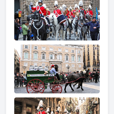
Barcelona), fou fundat l’any 1872 acollint la
organització de la ma dels seus predecessors
documentats des de l’any 1825, de la festa de Els
Tres Tombs de Barcelona. Y a mitjans del segle XX
va canviar el sufix de Cocheros de Barcelona per
Caleseros de Barcelona. La comitiva sortia de la
Casa de la Caritat del carrer Montalegre.
Amb els anys el lloc de sortida de la comitiva va
anar variant, com per exemple, ja en els anys 70,
del carrer Elcano 32 on estaven les cotxeres
Gabelli , al pati de l’escola industrial al carrer
Urgell, i últimament als peus de les fonts de
Montjuic, a les esplanades de la Fira que ens
ofereix una millor organització del acte.
El nom dels organitzadors també ha anat