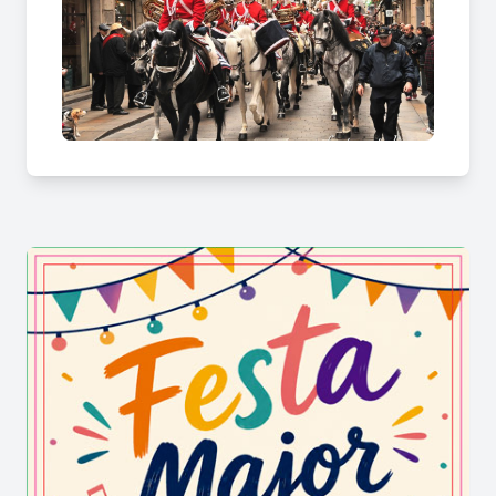
canviant, del primer Montepío de San Antonio
Abad (Cocheros de Barcelona) es va transformar
en “Montepio de San Antonio Abad (Caleseros
de Barcelona) i ja a l’any 1985 es fundà la
“Germandat de Sant Antoni Abat de Barcelona,
Patronat dels Tres Tombs” amb antics membres
del extint montepio i fins la data que finalment se
la coneixerà com a Federació dels Tres Tombs de
Barcelona."