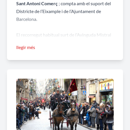
Sant Antoni Comerç
; compta amb el suport del
Districte de l’Eixample i de l’Ajuntament de
Barcelona.
El recorregut habitual surt de l’Avinguda Mistral
amb Calàbria passant després per l’Escola Pia de
llegir més
Sant Antoni, a la Ronda de Sant Pau, on es
beneeixen els animals; continua per davant del
Mercat de Sant Antoni, carrer Urgell,
Floridablanca, Ronda de Sant Antoni, Plaça
Universitat, Pelai, Rambla fins Colom, Rambla
amunt fins Jaume I i arriba a la Plaça de Sant
Jaume on cavalls, carros i carruatges són rebuts a
l’Ajuntament de la ciutat.
Al web
www.trestombsbarcelona.cat
es fa un
repàs de la històra recent dels Tres Tombs a