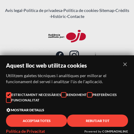
Avís legal
·
Política de privadesa
·
Política de cookies
·
Sitemap
·
Crèdits
·
Històric
·
Contacte
Aquest lloc web utilitza cookies
Utilitzem galetes tècniques i analítiques per millorar el
SUBSCRIU-TE AL BUTLLETÍ
funcionament del servei i analitzar l'ús de l'aplicació.
Telèfon:
938046359
ESTRICTAMENT NECESSÀRIES
RENDIMENT
PREFERÈNCIES
FUNCIONALITAT
Correu:
festacatalunya@festacatalunya.cat
MOSTRAR DETALLS
ACCEPTAR TOTES
REBUTJAR TOT
© 2026 ·
FestaCatalunya
— Tots els drets reservats · Web
desenvolupada amb ❤️ per
CompsaOnline
Política de Privacitat
Powered by
COMPSAONLINE