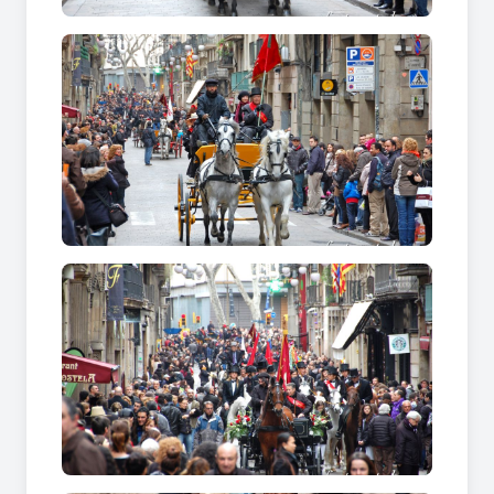
Barcelona: "Als anys 30 del segle XIX, segons
Joan Amades
, a Barcelona s’encarregaven de la
desfilada les confraries dels mulaters, els
traginers de ribera i dels bastaixos de capçana,
que eren els gremis que monopolitzaven el
transport de mercaderies de la ciutat.
Aquests oficis tenien la seva casa gremial a la
Plaça dels Traginers (desapareguda amb
l’obertura de la Via Laietana, destrucció del barri
de Sant Pere).
El diumenge abans de la festivitat, en aquesta
plaça es subhastava el càrrec d’abanderat de la
comitiva. La junta del gremi traslladava el pendó
fins a casa del guanyador i lluïa tota la setmana
en el seu balcó. El dia de Sant Antoni la cavalcada