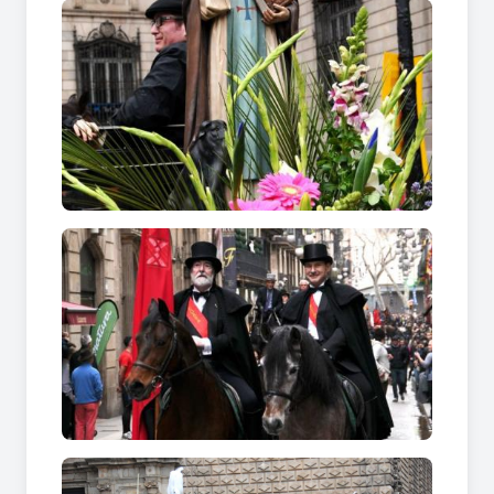
sortia des d’aquest domicili, obrint la comitiva
tres genets.
Abans de la desaparició del barri de La Ribera
(1715) la comitiva s’encaminava a l’església del
convent de Santa Clara, el qual estaria ubicat on
actualment hi ha la plaça davant del Parlament
de Catalunya, en la Ciutadella. Aquesta visita era
deguda a que segons la tradició va ser en aquest
indret on Sant Antoni va saltar del núvol que
l’havia transportat fins a Barcelona. Allí es feia la
benedicció (que posteriorment passà a l’església
del Portal de Sant Antoni, l’actual Ronda) i
s’anava a fer les visites a les autoritats de la
ciutat.
El Montepío de San Antonio Abad, (Cocheros de