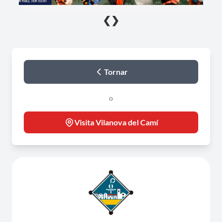
❮
❯
Tornar
o
Visita Vilanova del Camí