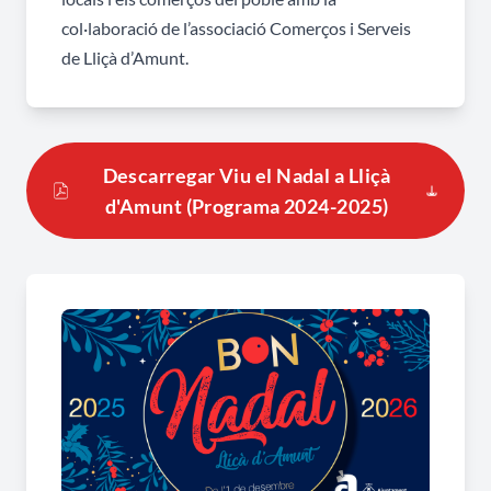
col·laboració de l’associ­ació Comerços i Serveis
de Lliçà d’Amunt.
Descarregar Viu el Nadal a Lliçà
d'Amunt (Programa 2024-2025)