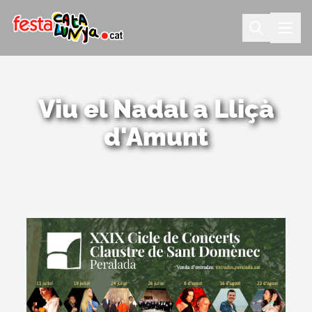
Viu el Nadal a Lliçà
d'Amunt