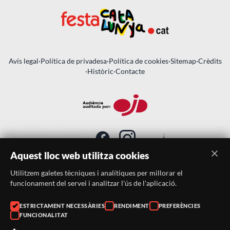
Avís legal
·
Política de privadesa
·
Política de cookies
·
Sitemap
·
Crèdits
·
Històric
·
Contacte
Aquest lloc web utilitza cookies
Utilitzem galetes tècniques i analítiques per millorar el
SUBSCRIU-TE AL BUTLLETÍ
funcionament del servei i analitzar l'ús de l'aplicació.
Telèfon:
938046359
ESTRICTAMENT NECESSÀRIES
RENDIMENT
PREFERÈNCIES
FUNCIONALITAT
Correu:
festacatalunya@festacatalunya.cat