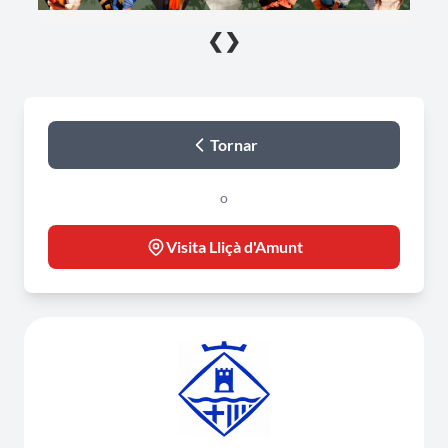
❮
❯
Tornar
o
Visita Lliçà d'Amunt