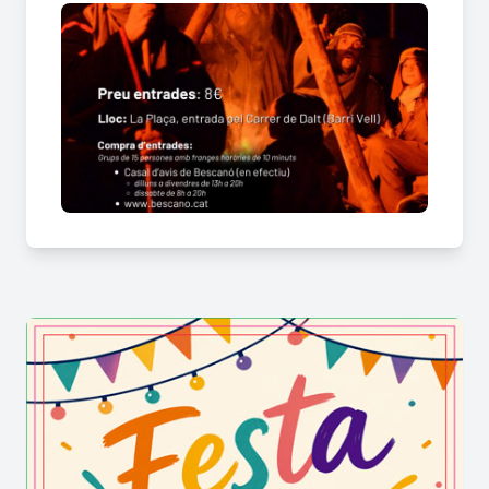
Entrades a la venda amb places limitades!
Compra-la al
següent enllaç
O bé, al Casal d’Avis de Bescanó de dilluns a
divendres de 16h a 18h (venda a partir del 13 de
desembre).