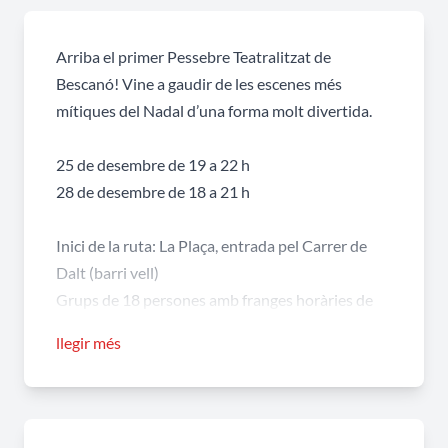
Arriba el primer Pessebre Teatralitzat de
Bescanó! Vine a gaudir de les escenes més
mítiques del Nadal d’una forma molt divertida.
25 de desembre de 19 a 22 h
28 de desembre de 18 a 21 h
Inici de la ruta: La Plaça, entrada pel Carrer de
Dalt (barri vell)
Grups de 18 persones amb franges horàries de
10 minuts
llegir més
Entrades a 5 € (amb despesa de gestió inclosa)
Menors de 4 anys no paguen. Habilitarem un
espai a l’entrada on deixar els cotxets