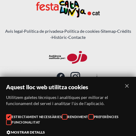
Avís legal
·
Política de privadesa
·
Política de cookies
·
Sitemap
·
Crèdits
·
Històric
·
Contacte
Aquest lloc web utilitza cookies
Utilitzem galetes tècniques i analítiques per millorar el
SUBSCRIU-TE AL BUTLLETÍ
funcionament del servei i analitzar l'ús de l'aplicació.
Telèfon:
938046359
ESTRICTAMENT NECESSÀRIES
RENDIMENT
PREFERÈNCIES
FUNCIONALITAT
Correu:
festacatalunya@festacatalunya.cat
MOSTRAR DETALLS