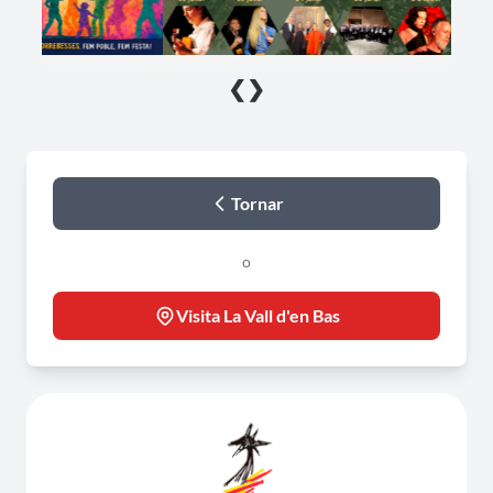
❮
❯
Tornar
o
Visita La Vall d'en Bas