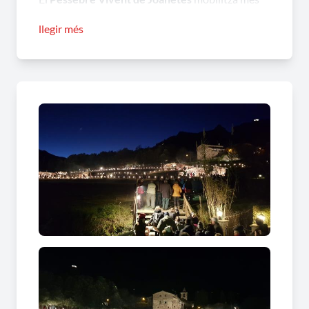
de 400 persones, entre figurants i participants de
llegir més
tot tipus, i rememora digna i maravellosament
gairebé mig centenar d’escenes pròpies de Nadal
però, sobretot, de la tradició pagesa de la nostra
terra al llarg d’un recorregut de gairebé un
quilòmetre pel poble i el seu màgic entorn
natural.
Ah! Tampoc ens oblidem del bestiar: ells també
són protagonistes. Aquest any participen més de
40 bèsties de casa nostra, entre burros, xais,
vaques, conills, porcs, gossos i galls, entre d’altres.
Tots ens ajuden a fer encara més versemblants
les tasques del camp que us oferim i ens regalen
moments inoblidables. Què faríem sense ells!