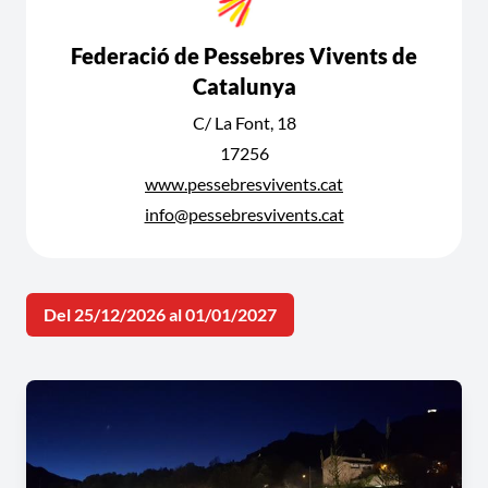
Federació de Pessebres Vivents de
Catalunya
C/ La Font, 18
17256
www.pessebresvivents.cat
info@pessebresvivents.cat
Del 25/12/2026 al 01/01/2027