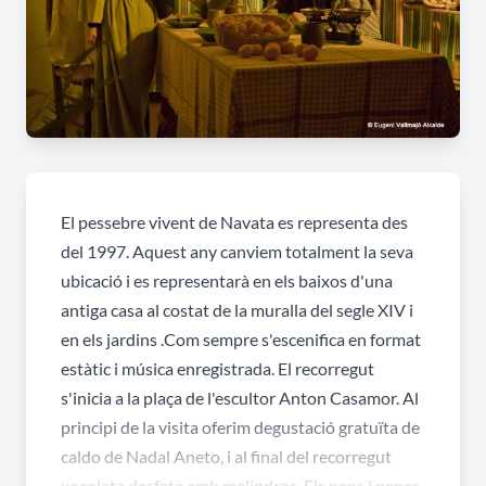
El pessebre vivent de Navata es representa des
del 1997. Aquest any canviem totalment la seva
ubicació i es representarà en els baixos d'una
antiga casa al costat de la muralla del segle XIV i
en els jardins .Com sempre s'escenifica en format
estàtic i música enregistrada. El recorregut
s'inicia a la plaça de l'escultor Anton Casamor. Al
principi de la visita oferim degustació gratuïta de
caldo de Nadal Aneto, i al final del recorregut
xocolata desfeta amb melindros. Els nens i nenes