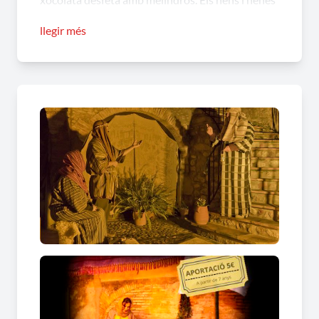
fins a 6 anys és gratuït.
llegir més