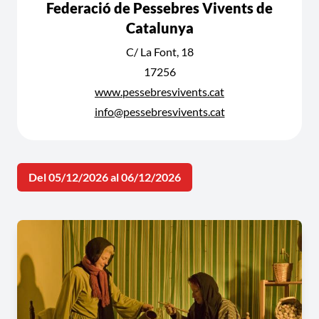
Federació de Pessebres Vivents de
Catalunya
C/ La Font, 18
17256
www.pessebresvivents.cat
info@pessebresvivents.cat
Del 05/12/2026 al 06/12/2026