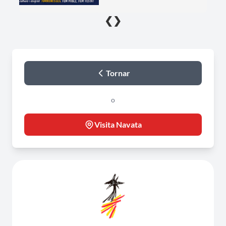
❮
❯
Tornar
o
Visita Navata