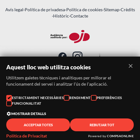
Avís legal
·
Política de privadesa
·
Política de cookies
·
Sitemap
·
Crèdits
·
Històric
·
Contacte
Aquest lloc web utilitza cookies
Utilitzem galetes tècniques i analítiques per millorar el
SUBSCRIU-TE AL BUTLLETÍ
funcionament del servei i analitzar l'ús de l'aplicació.
ESTRICTAMENT NECESSÀRIES
RENDIMENT
PREFERÈNCIES
Telèfon:
938046359
FUNCIONALITAT
Correu:
festacatalunya@festacatalunya.cat
MOSTRAR DETALLS
ACCEPTAR TOTES
REBUTJAR TOT
© 2026 ·
FestaCatalunya
— Tots els drets reservats · Web
desenvolupada amb ❤️ per
CompsaOnline
Política de Privacitat
Powered by
COMPSAONLINE