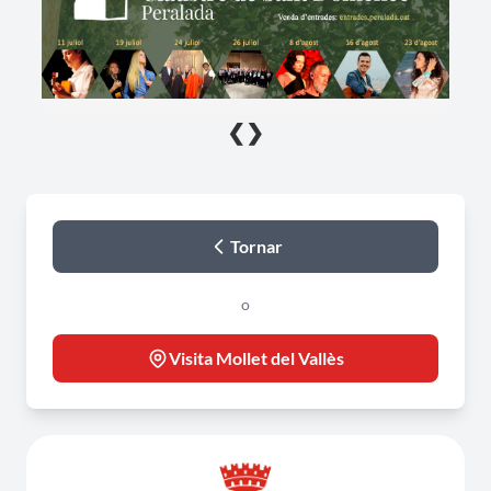
❮
❯
Tornar
o
Visita Mollet del Vallès