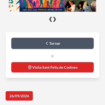
❮
❯
Tornar
o
Visita Sant Feliu de Codines
26/09/2026