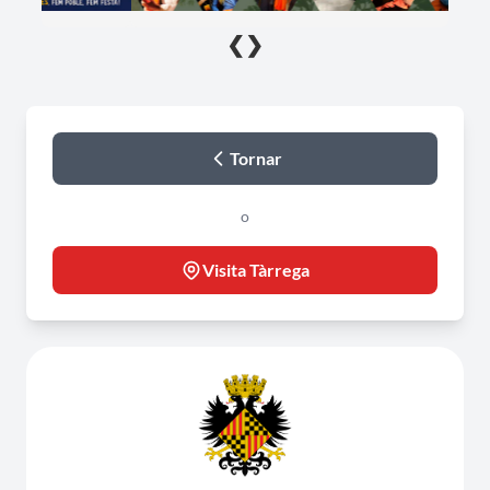
❮
❯
Tornar
o
Visita Tàrrega