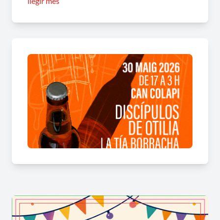
llegir més
Des de les 5 de la tarda i fins a les 3 de la
matinada, la fira comptarà amb
productors de
cervesa artesana
que mostraran els seus
productes i les darreres novetats del sector. Com
és habitual, el gran gruix de parades seran de
proximitat.