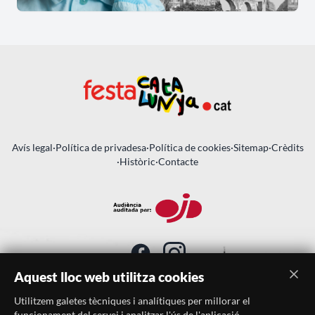
Avís legal
·
Política de privadesa
·
Política de cookies
·
Sitemap
·
Crèdits
·
Històric
·
Contacte
Aquest lloc web utilitza cookies
Utilitzem galetes tècniques i analítiques per millorar el
SUBSCRIU-TE AL BUTLLETÍ