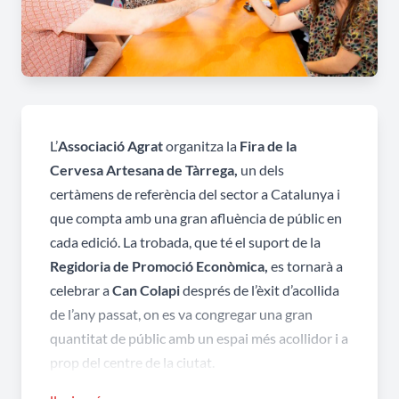
L’
Associació Agrat
organitza la
Fira de la
Cervesa Artesana de Tàrrega,
un dels
certàmens de referència del sector a Catalunya i
que compta amb una gran afluència de públic en
cada edició. La trobada, que té el suport de la
Regidoria de Promoció Econòmica,
es tornarà a
celebrar a
Can Colapi
després de l’èxit d’acollida
de l’any passat, on es va congregar una gran
quantitat de públic amb un espai més acollidor i a
prop del centre de la ciutat.