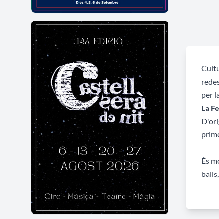
Cultu
redes
per l
La Fe
D'ori
prime
És mo
balls