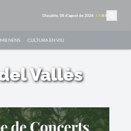
Dissabte, 08 d'agost de 2026
CA
|
ES
AMB NENS
CULTURA EN VIU
 del Vallès