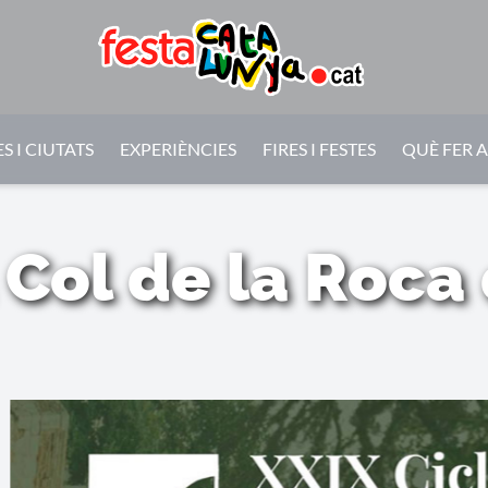
S I CIUTATS
EXPERIÈNCIES
FIRES I FESTES
QUÈ FER 
 Col de la Roca