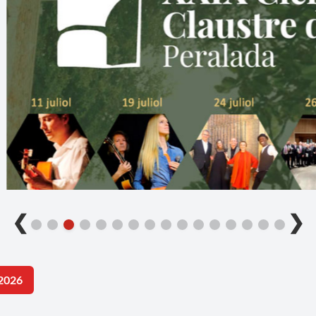
❮
❯
2026