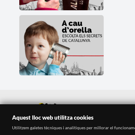
Aquest lloc web utilitza cookies
Utilitzem galetes tècniques i analítiques per millorar el funcionament