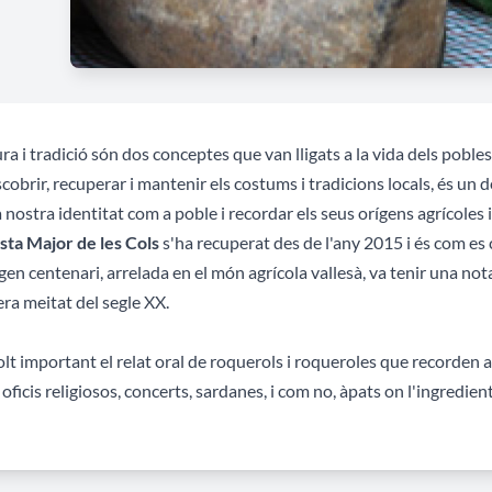
ra i tradició són dos conceptes que van lligats a la vida dels pobles i
cobrir, recuperar i mantenir els costums i tradicions locals, és un 
a nostra identitat com a poble i recordar els seus orígens agrícoles 
sta Major de les Cols
s'ha recuperat des de l'any 2015 i és com es c
gen centenari, arrelada en el món agrícola vallesà, va tenir una no
ra meitat del segle XX.
lt important el relat oral de roquerols i roqueroles que recorden aq
, oficis religiosos, concerts, sardanes, i com no, àpats on l'ingredien