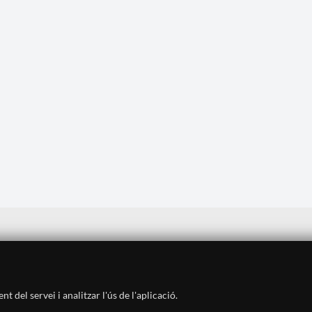
Avís legal
·
Política de privadesa
·
Política de cookies
·
Sitemap
·
Crèdits
·
Històric
·
Contacte
 del servei i analitzar l'ús de l'aplicació.
SUBSCRIU-TE AL BUTLLETÍ