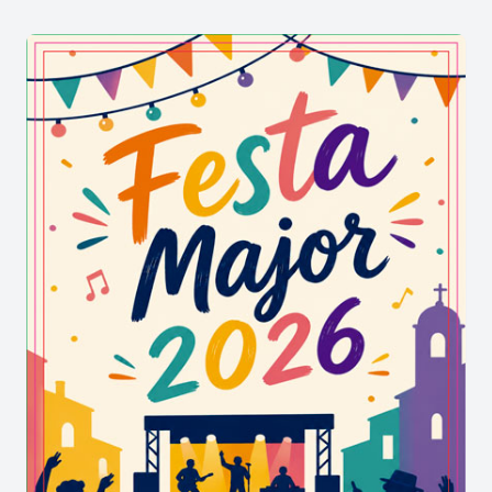
gastronòmica local mitjançant tastos i productes
de proximitat.
Una fira que reviu l’esperit del segle XVIII
La vessant històrica de la fira transporta visitants
i veïns al
segle XVIII
, l’època en què Almacelles va
ser concebuda sota els ideals de la
Il·lustració
. Els
espais urbans s’omplen de
mercats temàtics
,
espectacles itinerants
,
animació de carrer
,
música
,
tallers artesanals
i activitats culturals
que evoquen aquell període de transformació i
progrés.
Més que una recreació històrica, la fira esdevé
una manera viva d’explicar la identitat del
municipi i de reconnectar amb els valors de
coneixement
,
ordre
,
modernitat
i
progrés social
que van marcar el naixement de la vila moderna.