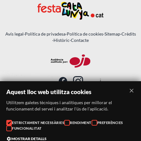
Avís legal
·
Política de privadesa
·
Política de cookies
·
Sitemap
·
Crèdits
·
Històric
·
Contacte
Aquest lloc web utilitza cookies
Utilitzem galetes tècniques i analítiques per millorar el
SUBSCRIU-TE AL BUTLLETÍ
funcionament del servei i analitzar l'ús de l'aplicació.
ESTRICTAMENT NECESSÀRIES
RENDIMENT
PREFERÈNCIES
Telèfon:
938046359
FUNCIONALITAT
Correu:
festacatalunya@festacatalunya.cat
MOSTRAR DETALLS