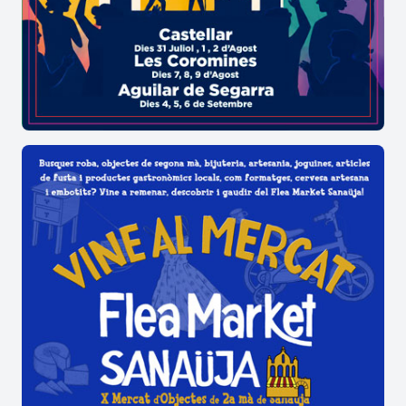
Tasta’m Almacelles: els sabors del territori
La dimensió gastronòmica de la fira arriba amb
Tasta’m Almacelles
, un espai dedicat a la
promoció del
producte local
i de la
cuina de
proximitat
. Aquí, visitants i residents poden
descobrir i degustar una àmplia varietat de
productes vinculats al territori, elaborats per
productors, restauradors i empreses
agroalimentàries de la zona.
Aquesta proposta reforça el paper d’
Almacelles
com a referent d’un entorn agrícola i
agroalimentari de gran importància, posant en
relleu la qualitat dels productes de
km 0
i el valor
del sector primari local.