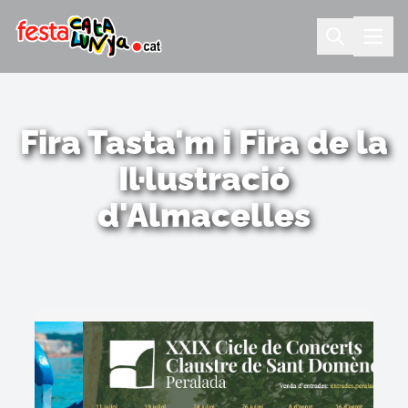
Fira Tasta'm i Fira de la
Il·lustració
d'Almacelles