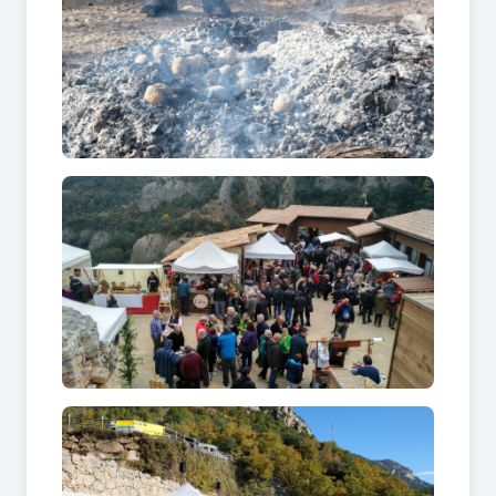
h per facilitar l'accés. Una part de la recaptació es
destinarà a la Marató de TV3.
No et perdis aquesta oportunitat per descobrir
els sabors autèntics de la comarca i gaudir d'una
jornada cultural amb família i amics!
Per a més informació (enllaç)