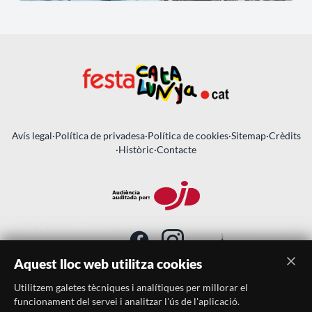
Avís legal
·
Política de privadesa
·
Política de cookies
·
Sitemap
·
Crèdits
·
Històric
·
Contacte
Aquest lloc web utilitza cookies
Utilitzem galetes tècniques i analítiques per millorar el
SUBSCRIU-TE AL BUTLLETÍ
funcionament del servei i analitzar l'ús de l'aplicació.