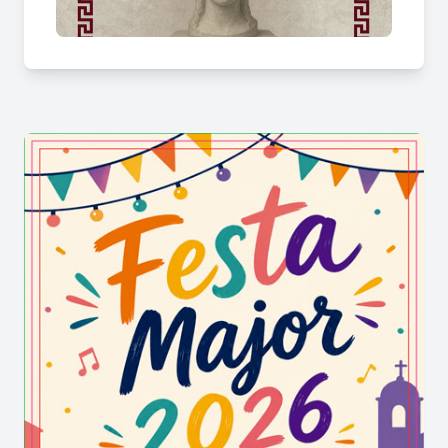
De Ibèria a Roma
.
· Tallers infantils i familiars.
· Visites guiades.
·
Participació a les Jornades Europees del
Patrimoni amb la visita a Can Modolell.