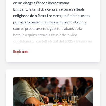
en un viatge a l’època iberoromana.
Enguany, la temàtica central seran els
rituals
religiosos dels íbers i romans
, un àmbit que ens
permetrà conèixer com es veneraven els déus,
com es preparaven els guerrers abans de la
batalla o quins eren els rituals de la vida
quotidiana. El
cartell oficial del 2025
s’inspira en
un objecte excepcional: el
thymiaterion
dedicat a
llegir més
la deessa
Demèter
, trobat a la necròpolis del
Turó dels Dos Pins, peça clau per entendre la
dimensió espiritual del nostre passat.
El programa d’aquesta edició combina tradició i
novetat:
Novetats
:
· Nou espectacle de titelles adreçat a públic
familiar.
· Recreacions sobre rituals religiosos dels