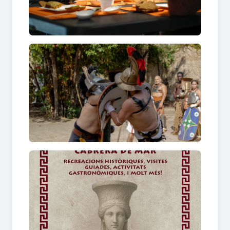
legionaris i gladiadors abans del combat.
· Activitat gastronòmica singular: cata científica
de
Garum
i vins romans.
· Recreació històrica sobre els rituals romans als
déus de la llar.
· Tallers participatius: aprèn a ser legionari o
gladiador.
· Exposició temàtica amb dibuixos del
Reviu
Ilturo
realitzats per sketchers.
Activitats que repeteixen per l’èxit de
convocatòria
:
· Jornada de portes obertes als jaciments romans
(dijous previ al festival).
· Recreacions de legionaris i combats de
gladiadors.
· Experiències gastronòmiques
In Vino Veritas
i