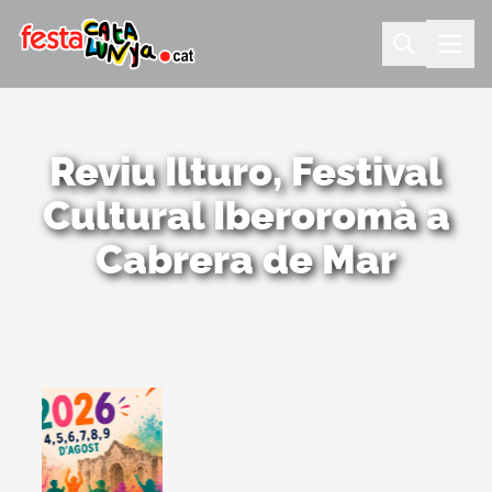
Reviu Ilturo, Festival
Cultural Iberoromà a
Cabrera de Mar