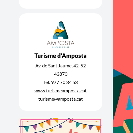
Turisme d'Amposta
Av. de Sant Jaume, 42-52
43870
Tel: 977 70 34 53
www.turismeamposta.cat
turisme@amposta.cat