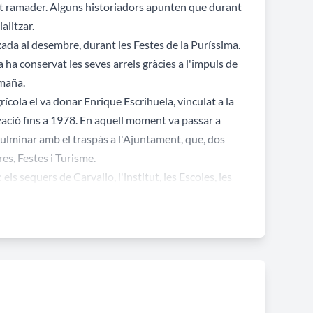
cat ramader. Alguns historiadors apunten que durant
alitzar.
ixada al desembre, durant les Festes de la Puríssima.
 ha conservat les seves arrels gràcies a l'impuls de
maña.
rícola el va donar Enrique Escrihuela, vinculat a la
ació fins a 1978. En aquell moment va passar a
culminar amb el traspàs a l'Ajuntament, que, dos
es, Festes i Turisme.
els sequers de Carvallo, l'lnstitut, les Escoles, les
l, el Sindicat Arrosser i els magatzems del
 inaugurar el Pavelló Firal, el segon de la província
ionalització de la mostra. Com a culminació d'aquest
assumir l'activitat firal de la ciutat.