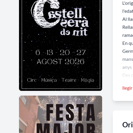
L'ori
l'eda
Al ll
Rella
rama
En qu
Germa
mans 
anys 
Des d
insta
llegi
trans
de Ta
Amb l
procé
Or
Hora