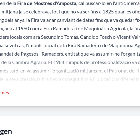
gen de la
Fira de Mostres d'Amposta,
cal buscar-lo en l'antic mer
t mitjana ja se celebrava, tot i que no va ser fins a 1825 quan es ofici
arg dels anys, la Fira va anar canviant de dates fins que va quedar f
nçada al 1960 com a Fira Ramadera i de Maquinària Agrícola, la fira
ders locals com ara Secundino Tomás, Cándido Fosch o Vicent Val
alsevol cas, l'impuls inicial de la Fira Ramadera i de Maquinària Ag
ndat de Pagesos i Ramaders, entitat que va assumir-ne l'organitz
de la Cambra Agrària. El 1984, l'impuls de professionalització va 
més tard, en va assumir l'organització mitjançant el Patronat de Fir
e la seva creació, la fira havia conegut fins a 8 ubicacions diferents: 
l·lacions i els magatzems de la Cambra Arrossera, la zona del Castel
r més
portista Tomàs Pérez. Coincidint amb la XXV edició de la Fira, es va
rragona (després del de Reus).
es noves instal·lacions, va produir-se el pas definitiu a la profess
s, el 1986 es va crear Fira Amposta, que des d'aquell moment havia d'
igen
ri
: d'11 a 14 h i de 16 a 21 h