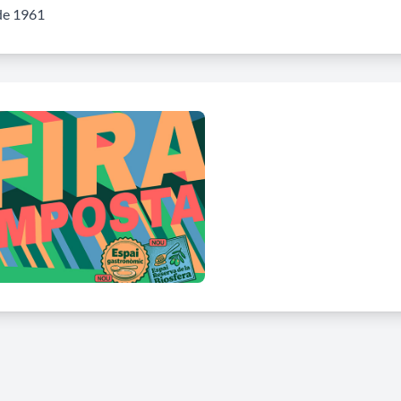
de 1961
 Recinte Firal 1 d’octubre situat al C. Sebastià Juan Arbó, 1 d’Am
mpliar informació (enllaç)