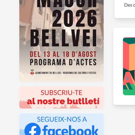
Des 
Lloc
:
Per a