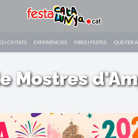
S I CIUTATS
EXPERIÈNCIES
FIRES I FESTES
QUÈ FER 
de Mostres d'A