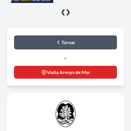
❮
❯
Tornar
o
Visita Arenys de Mar