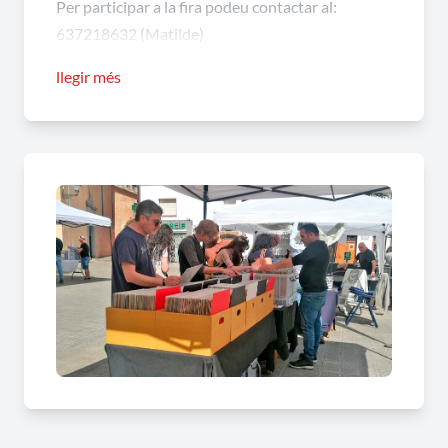
Per participar a la fira podeu contactar al:
637218632 (Matilde)
matildeverdaguer@gmail.com
llegir més