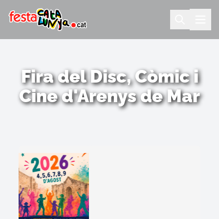
Fira del Disc, Còmic i
Cine d'Arenys de Mar