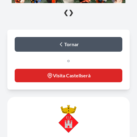
❮
❯
Tornar
o
Visita Castellserà