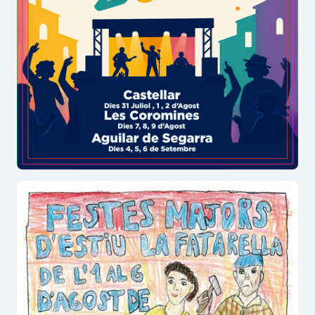
activitats especialitzades i volum de negoci per
empresa.
Cada edició reuneix al voltant de 160 estands de
tot el món: des dels Estats Units, Alemanya, els
Països Baixos, Veneçuela, Itàlia i, per descomptat,
de tot Espanya. Als seus passadissos podràs
submergir-te entre milers de vinils, CDs, cassets,
singles, pòsters, llibres, accessoris i rareses de
tots els gèneres musicals.
Un autèntic paradís per als amants del format
físic i una cita imprescindible per a
col·leccionistes i melòmans.
Divendres de 15.00 a 20.30 h, Dissabte de 10.00
a 20.30 h, Diumenge de 10.00 a 19.00 h.