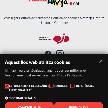
Avís legal
·
Política de privadesa
·
Política de cookies
·
Sitemap
·
Crèdits
·
Històric
·
Contacte
Aquest lloc web utilitza cookies
Utilitzem galetes tècniques i analítiques per millorar el
SUBSCRIU-TE AL BUTLLETÍ
funcionament del servei i analitzar l'ús de l'aplicació.
ESTRICTAMENT NECESSÀRIES
RENDIMENT
PREFERÈNCIES
Telèfon:
938046359
FUNCIONALITAT
Correu:
festacatalunya@festacatalunya.cat
MOSTRAR DETALLS
ACCEPTAR TOTES
REBUTJAR TOT
© 2026 ·
FestaCatalunya
— Tots els drets reservats · Web