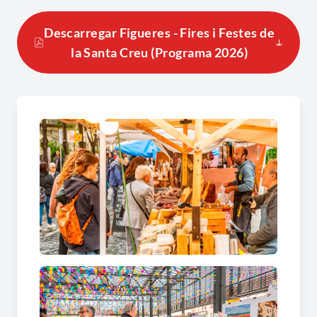
Fira del LLibre Vell.
La festa continua al llarg
d'una setmana al Recinte Firal, on hi ha instal·lat
Descarregar Figueres - Fires i Festes de
un gran parc d’atraccions i l’
Embarraca’t,
amb
la Santa Creu (Programa 2026)
actuacions musicals de renom i estils molt
variats.
Figueres us espera: gaudiu de la festa!