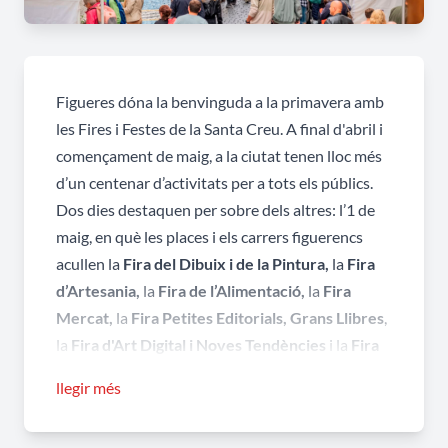
Figueres dóna la benvinguda a la primavera amb
les Fires i Festes de la Santa Creu. A final d'abril i
començament de maig, a la ciutat tenen lloc més
d’un centenar d’activitats per a tots els públics.
Dos dies destaquen per sobre dels altres: l’1 de
maig, en què les places i els carrers figuerencs
acullen la
Fira del Dibuix i de la Pintura,
la
Fira
d’Artesania,
la
Fira de l’Alimentació,
la
Fira
Mercat,
la
Fira Petites Editorials, Grans Llibres
,
la
Fira d'Art Digital i Noves Tendències
i la
Fira
dels Brocanters i Fira del Col·leccionisme,
i el 3
llegir més
de maig, en què es celebra el
Concurs de Creus
de Maig
-que omple de color i flors Figueres- i la