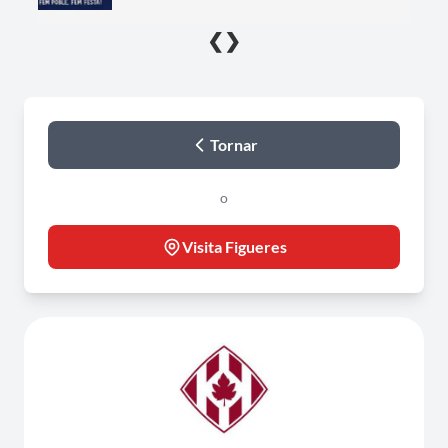
❮
❯
Tornar
o
Visita Figueres