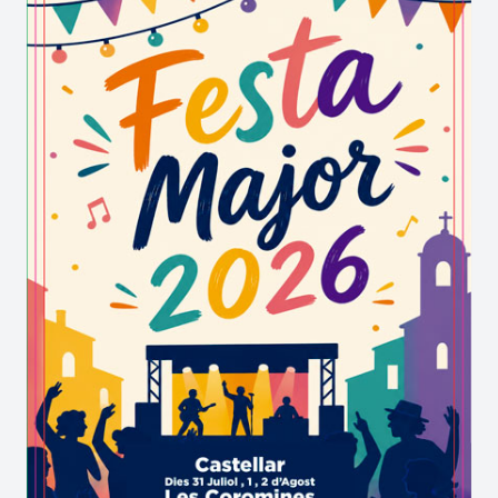
Maquetes navals, camions, aremodelisme
Vol amb globus
Trobada playmobil i lego
Activitats culturals
Gastronomia
Vins i caves
Tallers
Exposicions
Trenet solidari
Tastos a l'espai firal
Concert Big Band
Torneig de pàdel de la Funifira
Ral·li fotogràfic "Gelida en Fotos"
Per a més informació (enllaç)