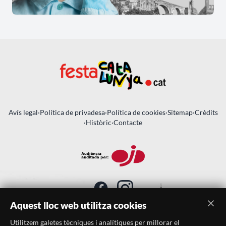
Avís legal
·
Política de privadesa
·
Política de cookies
·
Sitemap
·
Crèdits
·
Històric
·
Contacte
Aquest lloc web utilitza cookies
Utilitzem galetes tècniques i analítiques per millorar el
SUBSCRIU-TE AL BUTLLETÍ