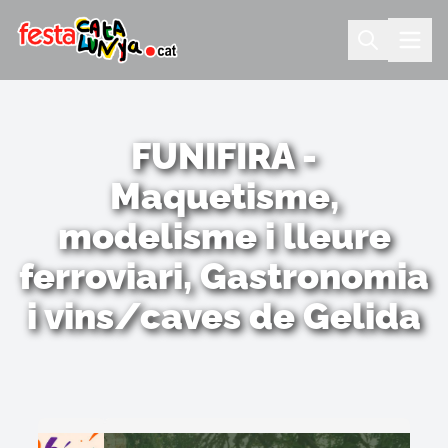
FUNIFIRA -
Maquetisme,
modelisme i lleure
ferroviari, Gastronomia
i vins/caves de Gelida