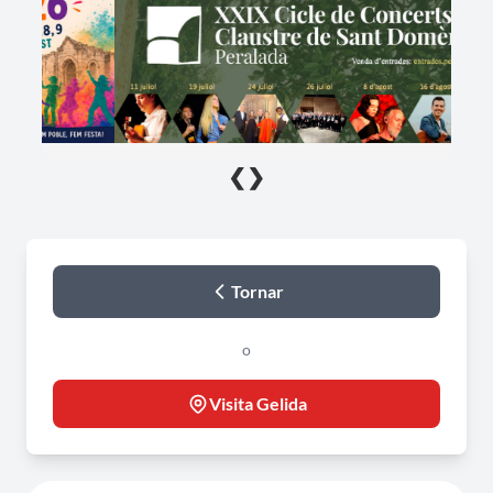
❮
❯
Tornar
o
Visita Gelida