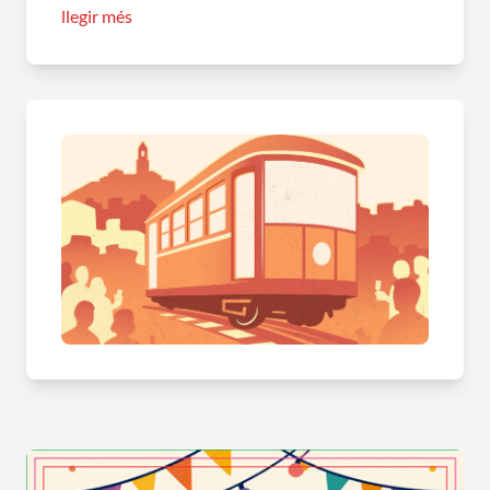
llegir més
ferroviari, naval, vehicles, aeri, concerts música en
directe, exposicions, tallers de robòtica,
manualitats, visitar el castell, els cellers locals o
passejar per la localitat són altres dels al·licients
inclosos al programa d'activitats.
HORARIS I ESPAIS
ESPAI TEMÀTIC
PAVELLÓ MUNICIPAL
Dissabte De 10 a 14 h i de 16 a 20 h
Diumenge De 10 a 14 h
ESPAI GASTRONÒMIC
PISTA UNIÓ CASAL GELIDENC
Divendres De 19 a 23 h
Dissabte De 12 a 17 h i de 19 a 24 h
Diumenge De 12 a 16 h
Activitats: Maquetes de trens