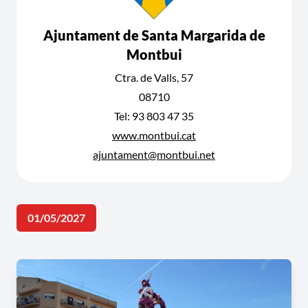
Ajuntament de Santa Margarida de
Montbui
Ctra. de Valls, 57
08710
Tel: 93 803 47 35
www.montbui.cat
ajuntament@montbui.net
01/05/2027