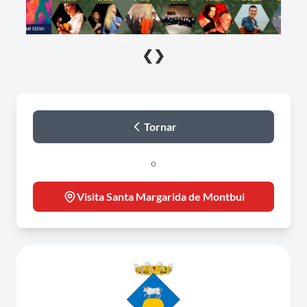
❮
❯
Tornar
o
Visita Santa Margarida de Montbui