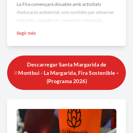
La Fira començarà dissabte amb activitats
d’educació ambiental, com sortides per observar
orquídies, papallones, orenetes i ratpenats,
combinades amb espais de convivència com un
llegir més
vermut i un sopar a la natura.
Diumenge s’inaugurarà oficialment la fira amb
una jornada plena de tallers i activitats sobre
Descarregar Santa Margarida de
biodiversitat, residus i medi natural, així com
Montbui - La Margarida, Fira Sostenible
propostes lúdiques i familiars, exposicions i
(Programa 2026)
demostracions pràctiques.
També hi haurà protagonisme per a la
gastronomia local amb tastets i una arrossada
popular, a més d’activitats culturals, comercials i
participatives amb entitats locals.