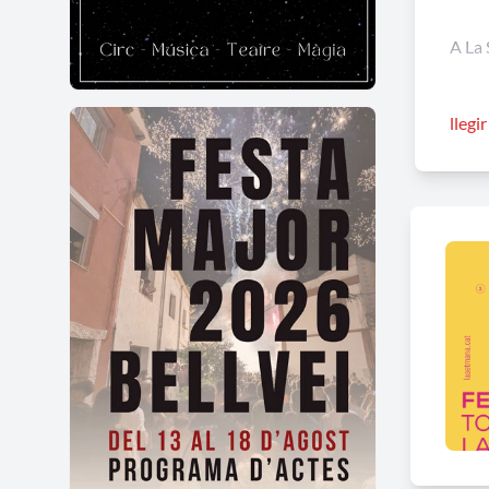
A La 
Per a
llegi