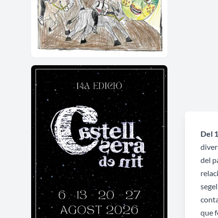
Del 
diver
del p
relac
segel
conta
que f