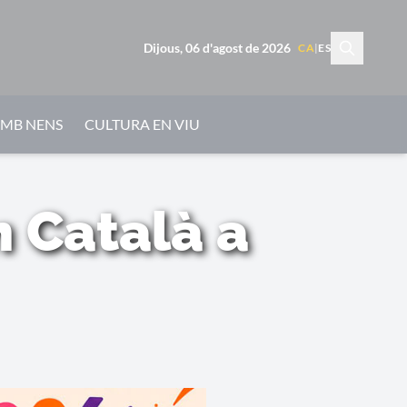
Dijous, 06 d'agost de 2026
CA
|
ES
AMB NENS
CULTURA EN VIU
n Català a