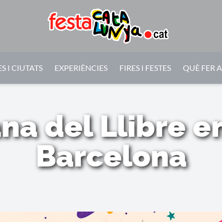
S I CIUTATS
EXPERIÈNCIES
FIRES I FESTES
QUÈ FER 
a del Llibre e
Barcelona