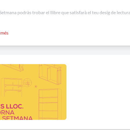
Setmana podràs trobar el llibre que satisfarà el teu desig de lectur
 més informació i programació (enllaç)
r més