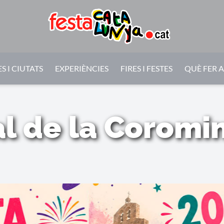
S I CIUTATS
EXPERIÈNCIES
FIRES I FESTES
QUÈ FER 
al de la Coromi