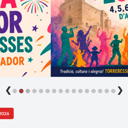
❮
❯
2026