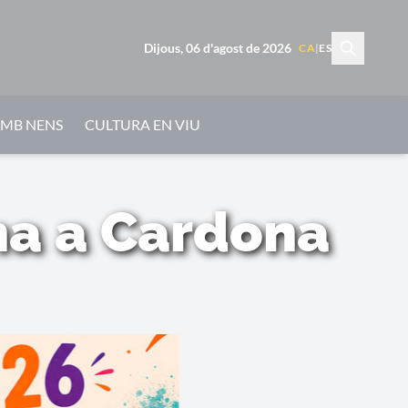
Dijous, 06 d'agost de 2026
CA
|
ES
AMB NENS
CULTURA EN VIU
na a Cardona