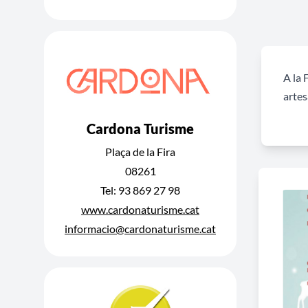
A la 
artes
Cardona Turisme
Plaça de la Fira
08261
Tel: 93 869 27 98
www.cardonaturisme.cat
informacio@cardonaturisme.cat