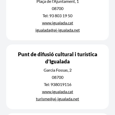
Plaça de l'Ajuntament, 1
08700
Tel: 93 803 19 50
www.igualada.cat
igualada@aj-igualada.net
Punt de difusió cultural i turística
d’Igualada
Garcia Fossas, 2
08700
Tel: 938019116
www.igualada.cat
turisme@aj-igualada.net