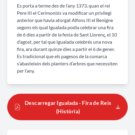
Es porta a terme des de l’any 1373, quan el rei
cantonada ens sortirà els "xarlatans" que des de
Pere III el Cerimoniós va modificar un privilegi
sempre donaven color i utenticitat a aquesta
anterior que havia atorgat Alfons III el Benigne
tradicional fira. Els pagesos arriben a primera
segons els qual Igualada podia celebrar una fira
hora del matí per comprar els planters de l’any,
de 6 dies a partir de la festa de Sant Llorenç, el 10
les famílies més tard, amb els infants amb els ulls
d’agost, per tal que Igualada celebrés una nova
encara ben oberts, sorpresos de la visita que els
fira, ara durant quinze dies a partir el 6 de gener.
Reis de l’Orient els han fet a casa seva la nit
Es tradicional que els pagesos de la comarca
abans, els avis comentant si hi ha gaire gent o si
s’abasteixin dels planters d’arbres que necessiten
per l’any.
les ofertes són enguany millors... La Fira de Reis
d’Igualada és una fira com les d’antany que
mereix la nostra visita!
Descarregar Igualada - Fira de Reis
Horari:
De les 10 del matí a les 2 de la tarda
(Història)