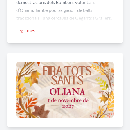
demostracions dels Bombers Voluntaris
d’Oliana. També podràs gaudir de balls
tradicionals i una cercavila de Gegants i Grallers.
A més, hi ha activitats per a tots els gustos: tir
llegir més
amb arc, circuit d'habilitat en bicicleta, exposició
de vehicles clàssics, tallers infantils i molt més! La
jornada acabarà amb un emotiu encès de
lluminetes a les 18.00 h.
Vine a la fira i gaudeix d'un dia especial amb
amics i família!