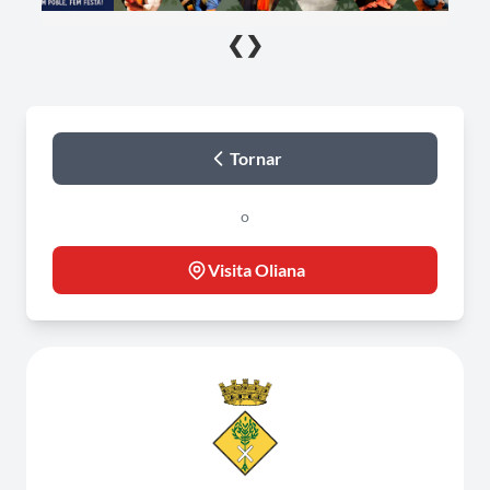
❮
❯
Tornar
o
Visita Oliana