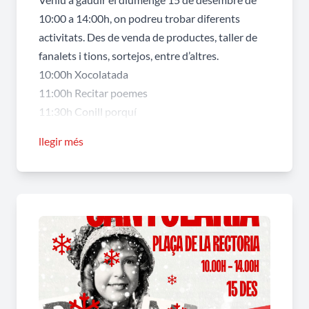
10:00 a 14:00h, on podreu trobar diferents
activitats. Des de venda de productes, taller de
fanalets i tions, sortejos, entre d’altres.
10:00h Xocolatada
11:00h Recitar poemes
11:30h Conill porquí
12:00h Concert en directe
llegir més
Veniu i gaudiu d’un diumenge de fira!