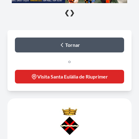
❮
❯
Tornar
o
Visita Santa Eulàlia de Riuprimer