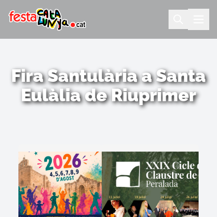
Fira Santulària a Santa
Eulàlia de Riuprimer