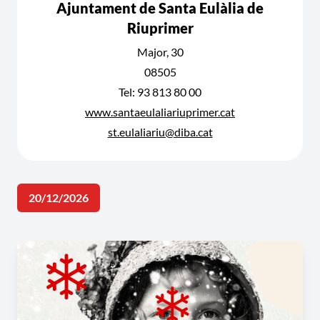
Ajuntament de Santa Eulàlia de
Riuprimer
Major, 30
08505
Tel: 93 813 80 00
www.santaeulaliariuprimer.cat
st.eulaliariu@diba.cat
20/12/2026