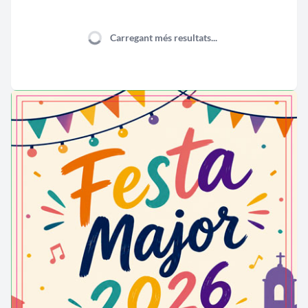
Fira de Col·leccionisme i Brocanters a
Molins de Rei
26/09/2026
Molins de Rei
Més informació →