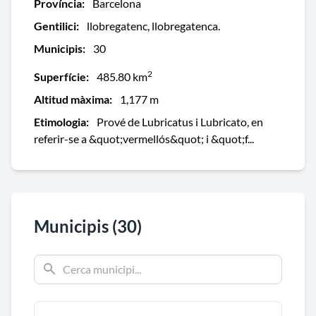
Província:
Barcelona
Gentilici:
llobregatenc, llobregatenca.
Municipis:
30
2
Superfície:
485.80 km
Altitud màxima:
1,177 m
Etimologia:
Prové de Lubricatus i Lubricato, en
referir-se a &quot;vermellós&quot; i &quot;f...
Municipis (30)