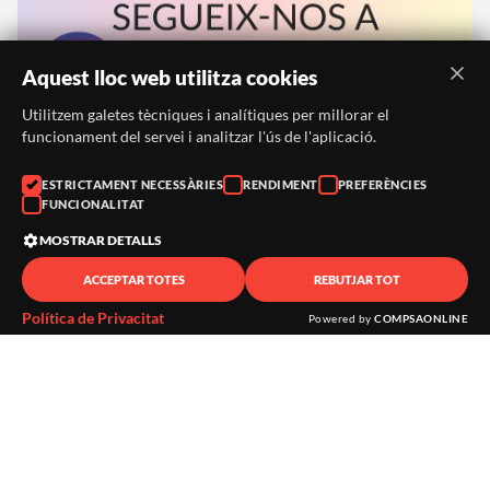
15/11/2026
Aquest lloc web utilitza cookies
Castellví de Rosanes
Més informació →
Utilitzem galetes tècniques i analítiques per millorar el
funcionament del servei i analitzar l'ús de l'aplicació.
ESTRICTAMENT NECESSÀRIES
RENDIMENT
PREFERÈNCIES
FUNCIONALITAT
MOSTRAR DETALLS
ACCEPTAR TOTES
REBUTJAR TOT
Política de Privacitat
Powered by
COMPSAONLINE
Pessebre vivent de Corbera de
Llobregat
06/12/2026 - 17/01/2027