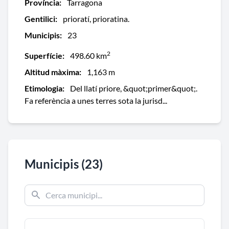
Província:
Tarragona
Gentilici:
prioratí, prioratina.
Municipis:
23
2
Superfície:
498.60 km
Altitud màxima:
1,163 m
Etimologia:
Del llatí priore, &quot;primer&quot;.
Fa referència a unes terres sota la jurisd...
Municipis (23)