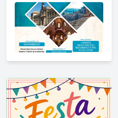
emblemàtic de la ciutat
Hora: 11.00 h
Punt de trobada: Porta Universitat
Preu: 3€ persona (menors de 8 anys gratuït)
Visita ambdós monuments i recorregut pel casc
antic
Hora: 11.00h
Punt de trobada: Porta de la Universitat
Preu: 5€ persona (menors de 8 anys gratuït)
INFORMACIÓ I RESERVES:
Turisme Cervera
Av. Francesc Macià 78 de Cervera
e-mail:
turisme@cervera.cat
Telèfon: 973 53 44 42