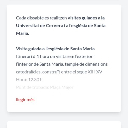
Cada dissabte es realitzen
visites guiades a la
Universitat de Cervera i a l’església de Santa
Maria.
Visita guiada a l’església de Santa Maria
Itinerari d'1 hora on visitarem l’exterior i
l’interior de Santa Maria, temple de dimensions
catedralícies, construït entre el segle XII i XV
Hora: 12.30 h
Punt de trobada: Plaça Major
Preu: 3€ persona (menors de 8 anys gratuït)
llegir més
Visita guiada a la Universitat
Itinerari d'1 hora on visitarem l’exterior i
l’interior de la Universitat, l'edifici més