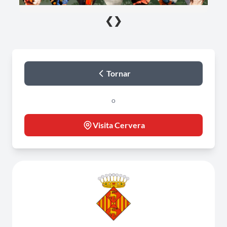
❮
❯
Tornar
o
Visita Cervera