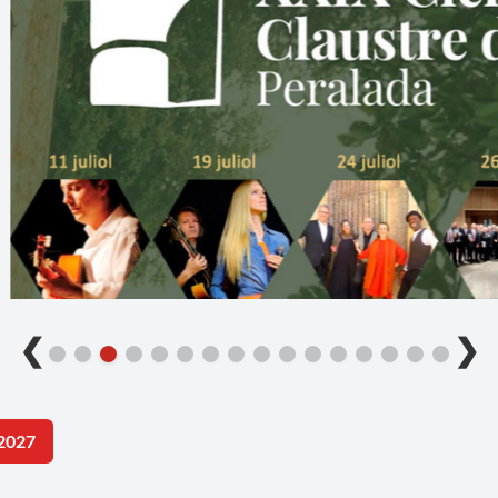
❮
❯
2027