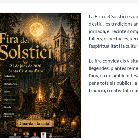
La Fira del Solstici és u
d’estiu, les tradicions 
jornada, el recinte s’om
tallers, espectacles, xe
l’espiritualitat i la cult
La fira convida els visi
llegendes, plantes remei
l’any, en un ambient fe
per a tots els públics, l
tradició, creativitat i n