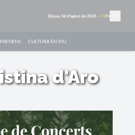
Dijous, 06 d'agost de 2026
CA
|
ES
AMB NENS
CULTURA EN VIU
istina d'Aro