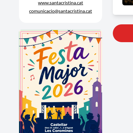
www.santacristina.cat
comunicacio@santacristina.cat