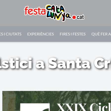
S I CIUTATS
EXPERIÈNCIES
FIRES I FESTES
QUÈ FER 
lstici a Santa Cr