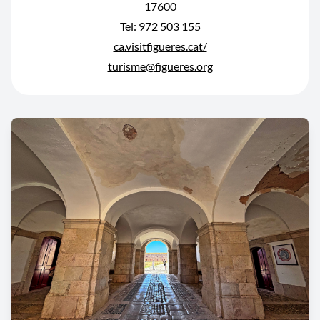
17600
Tel: 972 503 155
ca.visitfigueres.cat/
turisme@figueres.org