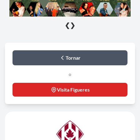
❮
❯
Tornar
o
Visita Figueres