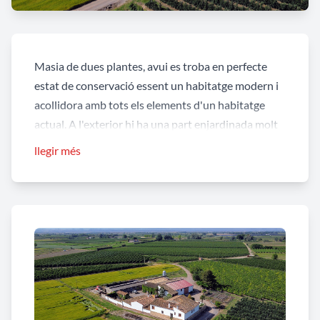
Masia de dues plantes, avui es troba en perfecte
estat de conservació essent un habitatge modern i
acollidora amb tots els elements d'un habitatge
actual. A l'exterior hi ha una part enjardinada molt
bonica amb enllumenat i plantes ben cuidades. Es
llegir més
nota que s'hi viu. Està situada a la partida
"Montargull", amb uns 25 jornals de terra al voltant
i les característiques són semblants a les de les
altres masies, és a dir, té cisterna, llum, corral i
altres. Situada també molt prop dels cinc camins i
veïna de la Masia Cantí.
Explica el Sr. Rosendo Bosch, propietari actual de la
masia, que el nom des de temps passats, quan el seu
besavi la va construir l'any 1855, es veu que era