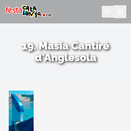
19. Masia Cantiré
d'Anglesola