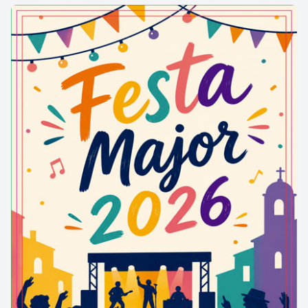
Gabriel Bosch Costa va heretar la masia del seu
pare a principi del segle XX, aquest estava casat
amb Maria Gendre i varen tenir 12 fills, sis nois i
tres noies, la resta varen morir. L'hereu de tots
aquests fills, és a dir, Ramon Bosch Gendre es va
casar amb Antònia Serra d'Agramunt i no varen
tenir fills. Quan aquest es va jubilar, va deixar la
terra i la masia a mitges, als seus germans menors,
Antoni i Jaume. Ells, amb els anys varen comprar la
seva part quedant la masia per l'Antoni Bosch
Serra. Aquest es va casar amb Àngela Farré Creus
de Foradada i varen tenir dos fills, el Rosendo i el
Ramon.
En temps de guerra l'Antonio va enviudar i després
de la guerra es tornar a casar amb Antònia Cases
d'Agramunt, molt volguda per la família segons
explica el Rosendo Bosch. Un dia, a la tornada del