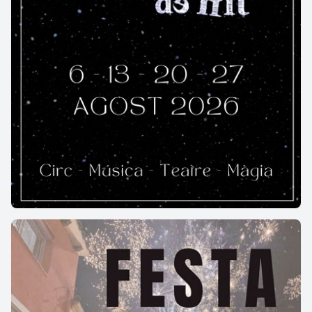
fill del Rosendo, el Gabriel, casat amb Maite Reñé.
El Rosendo es va començar a fer càrrec de la finca i
de la masia als anys 50 i la varen plantar d'arbres
fruiters als anys 70, plantada que encara cultiva
avui el seu fill Ramon.
Em comenta que sempre s'ha sentit molt bé a la
masia, que això li ha donat llibertat per fer el que ha
volgut. Recorda aquells temps de privacions quan
de jove el seu pare li deia "mira nen, si no vas al cine
a Anglesola estalviarem 5 rals". Diu el Rosendo que
deixava d'anar al cine per estalviar aquells rals i
llavors anaven amb el Benido Farré de la masia del
Cantí a follar nius i s'ho passaven d'allò més bé.
El Rosendo acaba la grata conversa que hem tingut
un matí d'hivern amb un contundent..."Estic molt bé
a la masia."