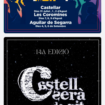
futbol d'Agramunt amb un camió, la seva
madrastra, és a dir l'Antonia Cases va ser víctima
d'un accident en bolcar el camió, ella va morir,
deixant altre cop viudo a l'Antonio i desemparats
als seus fillols, fins a l'extrem que el fill petit Ramon
no es recupera més del disgust de la mort de la seva
madrastra i en uns mesos també es va morir.
L'Antonio es torna a casar encara per tercer cop
amb Antonia Arriasol Clua d'Anglesola qui li
sobreviurà molts anys, perquè mentre el marit
moria als anys setanta, la seva vídua va morir el 5-
5-5.
El seu fill Rosendo Bosch Farré es va casar amb
Josefa Huguet Arriasol d'Anglesola i varen tenir
dos fills, el Ramon casat amb Teresa Carbi Prats que
també tenen dos fills, el Jordi i la Mª Teresa i l'altre