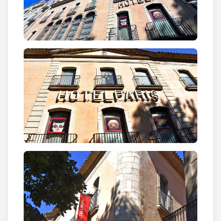
cronològicament i a veure com s'hi jugava. Alguns
joguets havien pertangut a personatges com Anna
Maria i Salvador Dalí, Federico García Lorca, Joan
Miró, Carles Fages de Climent, Josep Palau i Fabre,
Joan Brossa, Quim Monzó, Frederic Amat…