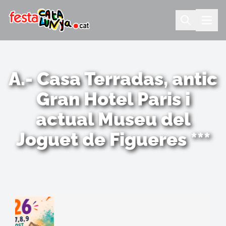
A.- Casa Terradas, antic
Gran Hotel Paris i
actual Museu del
Joguet de Figueres ***