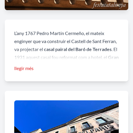
L’any 1767 Pedro Martín Cermeño, el mateix
enginyer que va construir el Castell de Sant Ferran,
va projectar el
casal pairal del Baró de Terrades
. El
1931 aquest casal fou reformat com a hotel, el
Gran
Hotel Paris
, per l'arquitecte Pelai Martínez Paricio.
llegir més
Finalmernt, el 1982 passà a ser el
Museu del
Joguet de Catalunya
, remodelat l'any 1998,
triplicant el seu espai inicial.
A partir de l'aportació inicial de Josep Maria Joan i
Rosa, un col·leccionista de joguines, el museu actual
exhibeix més de 4000 peces, moltes acompanyades
de fotografies antigues que ens ajuda a situar-les