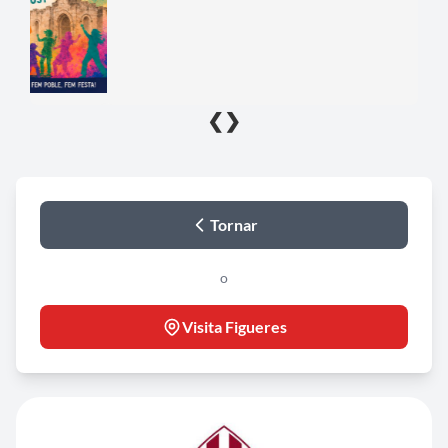
❮
❯
Tornar
o
Visita Figueres