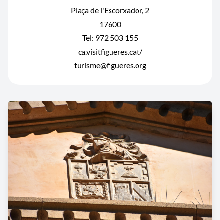
Plaça de l'Escorxador, 2
17600
Tel: 972 503 155
ca.visitfigueres.cat/
turisme@figueres.org