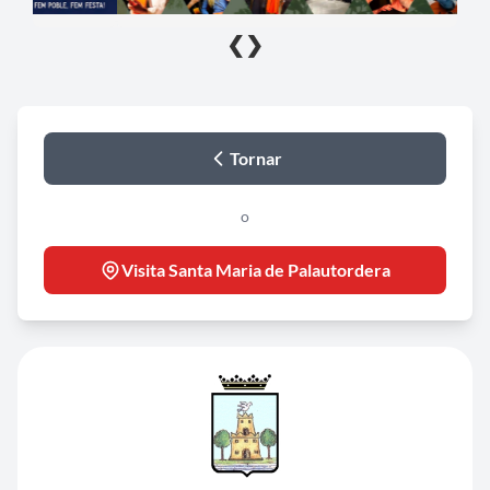
❮
❯
Tornar
o
Visita Santa Maria de Palautordera