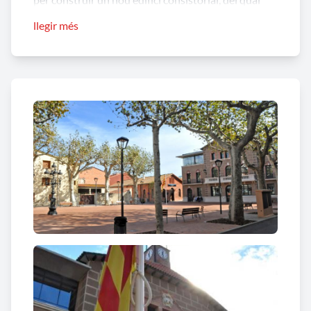
fins i tot es va arribar a col·locar la primera pedra. El
llegir més
projecte, però, quedà aturat per manca de recursos.
El 1917 es va tornar a demanar pressupost per a
dur a terme la construcció de l’edifici de
l’Ajuntament, però no fou fins l’any 1926 que es va
reactivar el projecte. L’edificació finalment es va
tirar endavant amb un crèdit demanat l’any 1927
i
el 1928 s’iniciaren les obres.
L’Ajuntament, juntament amb
les Escoles de
Pàrvuls i l’Escorxador Municipal
són obres de
l’arquitecte
Josep Domènech,
construïdes sota la
influencia del
noucentisme.
L’edifici consistorial
compren tres cossos el principal més alt que els
laterals, amb coberta a doble vessant i coronat per