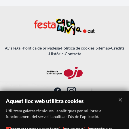
Avís legal
·
Política de privadesa
·
Política de cookies
·
Sitemap
·
Crèdits
·
Històric
·
Contacte
Aquest lloc web utilitza cookies
Utilitzem galetes tècniques i analítiques per millorar el
SUBSCRIU-TE AL BUTLLETÍ
funcionament del servei i analitzar l'ús de l'aplicació.