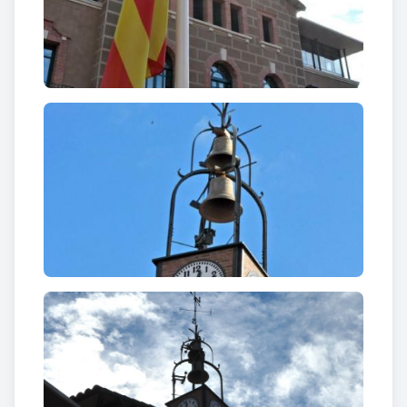
la torre del rellotge, afegida amb posterioritat.
L’edifici ha sofert al llarg dels anys diferents
remodelacions. A una de les últimes que es van
portar a terme sobre l’obra correspon l’aspecte que
presenta a l’actualitat l’edifici en l’acabat de la
façana i el sobrealçat tancat amb vidriera dels
cossos laterals.