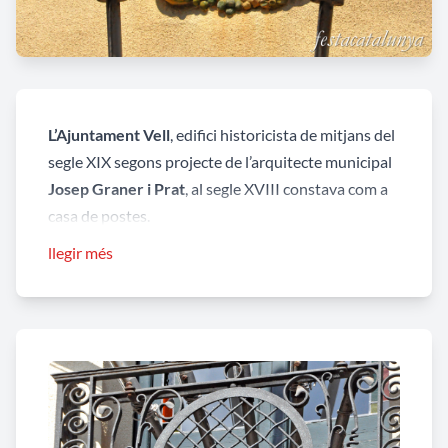
L’Ajuntament Vell
, edifici historicista de mitjans del
segle XIX segons projecte de l’arquitecte municipal
Josep Graner i Prat
, al segle XVIII constava com a
casa de postes.
llegir més
Presenta una façana remodelada on es mostren
una sèrie d'elements recuperats d'èpoques
anteriors. La façana és de distribució totalment
harmònica dels seus elements d'obertura i
decoració, tant a la planta baixa com al pis.
A la planta baixa la porta d'entrada és d'arc de mig