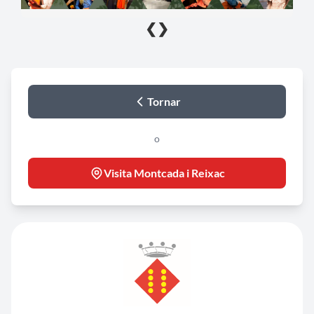
❮
❯
Tornar
o
Visita Montcada i Reixac