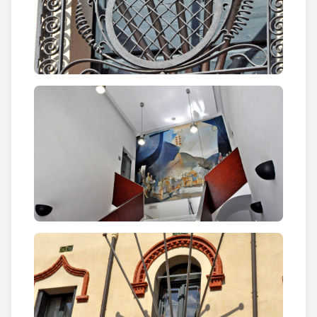
punt, ressaltada per una motllura amb una de les
arquivoltes dentades, flanquejada per dues
finestres motllura en forma de cortina. Destaca el
treball del ferro forjat d’aquestes obertures. Al pis
hi ha una finestra rectangular amb el mateix tipus
de forja, a sobre de la qual hi ha l'escut de
Montcada emprat com a segell entre els anys 1837
a 1940. A cada costat hi ha una balconada de dues
obertures amb barana també de forja. L'autor de les
baranes de finestres i balcons fou el forjador local
Miquel Arenes i Comadrany
.