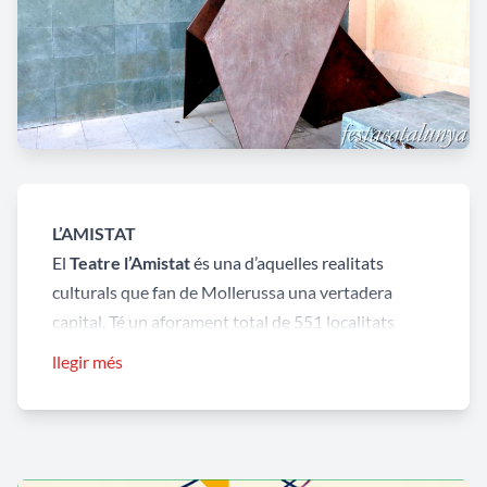
L’AMISTAT
El
Teatre l’Amistat
és una d’aquelles realitats
culturals que fan de Mollerussa una vertadera
capital. Té un aforament total de 551 localitats
distribuïdes entre platea i dos pisos, amb un total
llegir més
de 43 llotges.
BLOC DE PISOS CANTONER
Edifici de planta baixa i tres pisos amb façanes de