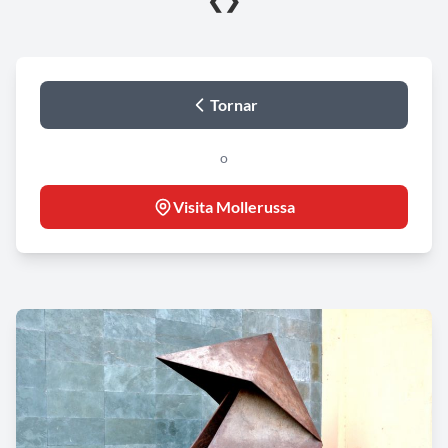
❮
❯
Tornar
o
Visita Mollerussa