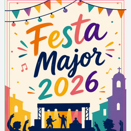
pedra tallada amb encoixinat. S’ha dit que és el
primer edifici de pisos de Mollerussa.
CAN CULLERÉ
Can Culleré
és una casa senyorial dels afores,
projectada a darreries del segle XIX pel mateix
enginyer que va dirigir les obres del canal. Està
coberta amb teulada a dues vessants, amb el ràfec
molt sobresortit.