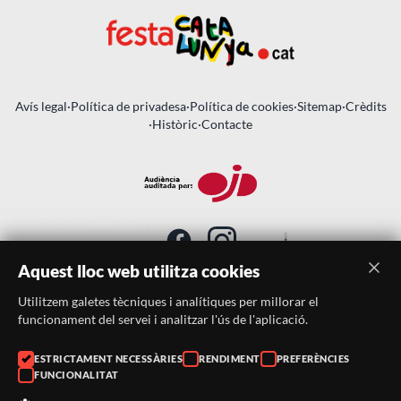
Avís legal
·
Política de privadesa
·
Política de cookies
·
Sitemap
·
Crèdits
·
Històric
·
Contacte
Aquest lloc web utilitza cookies
Utilitzem galetes tècniques i analítiques per millorar el
SUBSCRIU-TE AL BUTLLETÍ
funcionament del servei i analitzar l'ús de l'aplicació.
ESTRICTAMENT NECESSÀRIES
RENDIMENT
PREFERÈNCIES
Telèfon:
938046359
FUNCIONALITAT
Correu:
festacatalunya@festacatalunya.cat