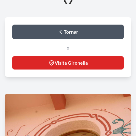
❮
❯
Tornar
o
Visita Gironella